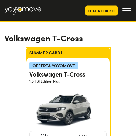
CHATTA CON NOI
Volkswagen T-Cross
OFFERTE NOLEGGIO
LUNGO TERMINE
Privati
OFFERTE NOLEGGIO
SUMMER CARD
AUTO USATE
Aziende e P.IVA
OFFERTA YOYOMOVE
CHI SIAMO
Volkswagen T-Cross
La nostra storia
1.0 TSI Edition Plus
COME FUNZIONA
Lavora con noi
PERCHÉ CONVIENE
SCEGLI UN PAESE