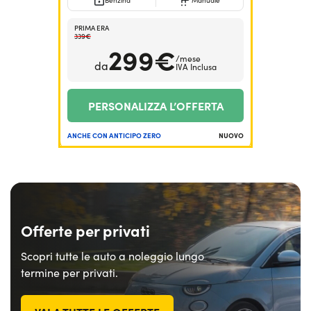
Benzina
Manuale
Serve assistenza?
800595799
PRIMA ERA
339€
299€
/mese
da
IVA Inclusa
PERSONALIZZA L’OFFERTA
ANCHE CON ANTICIPO ZERO
NUOVO
Offerte per privati
Scopri tutte le auto a noleggio lungo
termine per privati.