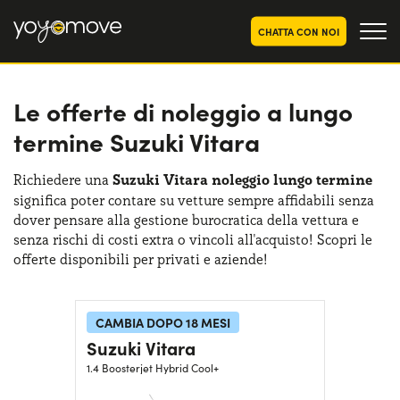
CHATTA CON NOI
Le offerte di noleggio a lungo
OFFERTE NOLEGGIO
LUNGO TERMINE
termine Suzuki Vitara
Privati
OFFERTE NOLEGGIO
AUTO USATE
Aziende e P.IVA
Richiedere una
Suzuki Vitara noleggio lungo termine
significa poter contare su vetture sempre affidabili senza
CHI SIAMO
dover pensare alla gestione burocratica della vettura e
La nostra storia
senza rischi di costi extra o vincoli all'acquisto! Scopri le
COME FUNZIONA
offerte disponibili per privati e aziende!
Lavora con noi
PERCHÉ CONVIENE
CAMBIA DOPO 18 MESI
Suzuki Vitara
SCEGLI UN PAESE
1.4 Boosterjet Hybrid Cool+