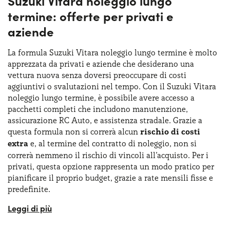
Suzuki Vitara noleggio lungo
anche il
1.5 Dualjet Hybrid
, configurazione full hybrid,
termine: offerte per privati e
motore che combina un benzina aspirato e un motore
aziende
elettrico con batteria da 140 V per 115 Cv. La caratteristica
peculiare è quella di riuscire a percorrere brevi distanze
La formula Suzuki Vitara noleggio lungo termine è molto
solo con motore elettrico, riducendo i consumi a 5,9
apprezzata da privati e aziende che desiderano una
litri/100 km e con una velocità massima di 180 km/h.
vettura nuova senza doversi preoccupare di costi
aggiuntivi o svalutazioni nel tempo. Con il Suzuki Vitara
noleggio lungo termine, è possibile avere accesso a
pacchetti completi che includono manutenzione,
assicurazione RC Auto, e assistenza stradale. Grazie a
questa formula non si correrà alcun
rischio di costi
extra
e, al termine del contratto di noleggio, non si
correrà nemmeno il rischio di vincoli all’acquisto. Per i
privati, questa opzione rappresenta un modo pratico per
pianificare il proprio budget, grazie a rate mensili fisse e
predefinite.
Le aziende, invece, possono beneficiare di vantaggi fiscali
e di una gestione semplificata della flotta. Inoltre,