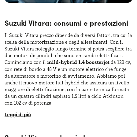
Suzuki Vitara: consumi e prestazioni
Il Suzuki Vitara prezzo dipende da diversi fattori, tra cui la
scelta della motorizzazione e degli allestimenti. Con il
Suzuki Vitara noleggio lungo termine si potrà scegliere tra
due motori disponibili che sono entrambi elettrificati.
Cominciamo con il
mild-hybrid 1.4 boosterjet
da 129 cv,
con rete di bordo a 48 V e un motore elettrico che funge
da alternatore e motorino di avviamento. Abbiamo poi
anche il nuovo motore full-hybrid che assicura un livello
maggiore di elettrificazione, con la parte termica formata
da un quattro cilindri aspirato 1.5 litri a ciclo Atkinson
con 102 cv di potenza.
Il motore 1.4 Boosterjet Hybrid da 129 cv utilizza un
generatore integrato di avviamento e una batteria agli
ioni di litio per dare supporto al motore termico,
migliorare l’efficienza e ridurre le emissioni. Abbiamo