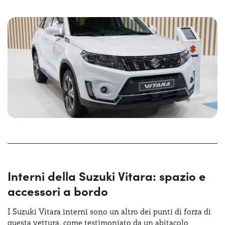
dinamiche, con dettagli come la griglia anteriore cromata
e i fari LED che aggiungono un tocco di eleganza e
sportività. Le Suzuki Vitara dimensioni sono nel
complesso molto equilibrate e si combinano con un
look
accattivante
, rendendo questo SUV una scelta vincente
per tutti quelli che ricercano un’auto funzionante e per chi
vuole distinguersi su strada.
Interni della Suzuki Vitara: spazio e
accessori a bordo
I Suzuki Vitara interni sono un altro dei punti di forza di
questa vettura, come testimoniato da un abitacolo