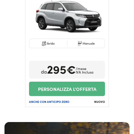
Serve assistenza?
800595799
Ibrido
Manuale
295€
/mese
da
IVA Inclusa
PERSONALIZZA L’OFFERTA
ANCHE CON ANTICIPO ZERO
NUOVO