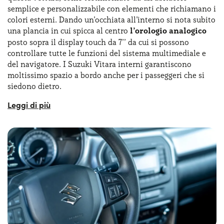
semplice e personalizzabile con elementi che richiamano i
colori esterni. Dando un’occhiata all’interno si nota subito
una plancia in cui spicca al centro
l’orologio analogico
posto sopra il display touch da 7’’ da cui si possono
controllare tutte le funzioni del sistema multimediale e
del navigatore. I Suzuki Vitara interni garantiscono
moltissimo spazio a bordo anche per i passeggeri che si
siedono dietro.
Con la formula Suzuki Vitara noleggio lungo termine si
possono avere disponibili anche moltissimi sistemi di
aiuto alla guida, come la frenata automatica di emergenza
o il sistema di mantenimento della corsia. Il
climatizzatore automatico
, i sedili riscaldabili e i
sistemi di assistenza alla guida, come il cruise control
adattivo, sono solo alcuni degli elementi che
arricchiscono l'equipaggiamento della Suzuki Vitara
interni. Nel complesso, abbiamo un abitacolo spazioso e
ricco di funzionalità, ideale sia per muoversi in città, sia
per affrontare lunghi viaggi.