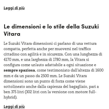
Grazie alla sua versatilità, è diventata una scelta popolare
sia per chi cerca un mezzo pratico per la vita di tutti i
giorni, sia per gli amanti delle avventure all'aria aperta.
Le dimensioni e lo stile della Suzuki
Oggi, la nuova Suzuki Vitara si distingue per il suo
design
moderno e sportivo
, abbinato a una tecnologia avanzata
Vitara
e a una gamma di motorizzazioni efficienti.
Le Suzuki Vitara dimensioni ci parlano di una vettura
Parliamo di una vettura che ha innovato il
segmento dei
compatta, perfetta anche per muoversi nel traffico
B-SUV
, che ha caratteristiche di compattezza e
cittadino con agilità e in sicurezza. Con una lunghezza di
accessibilità, proponendosi come una vettura con
4170 mm, e una larghezza di 1780 mm, la Vitara si
vocazione familiare e urbana. La nuova Suzuki Vitara è
configura come un’auto adattabile a ogni situazione e
un’auto compatta con carrozzeria di tipo SUV a 5 porte,
sempre spaziosa
, come testimoniato dall’altezza di 1600
prodotta da Suzuki a partire dal 2015 in sostituzione del
mm e da un passo da 2500 mm. Le Suzuki Vitara
vecchio modello della Vitara, prodotto dal 1988 al 1998.
dimensioni sono un punto di forza come viene
Optare per un Suzuki Vitara noleggio lungo termine è una
sottolineato anche dalla capienza del bagagliaio, pari a
soluzione ideale per privati e aziende che desiderano
ben 375 litri (302 litri con la versione con motore full-
un'auto performante e versatile senza l'onere di un
hybrid).
acquisto diretto.
Il design esterno è caratterizzato da linee moderne e