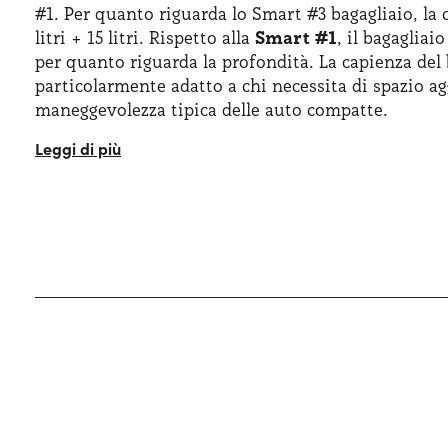
#1. Per quanto riguarda lo Smart #3 bagagliaio, l
litri + 15 litri. Rispetto alla
Smart #1
, il bagaglia
per quanto riguarda la profondità. La capienza del 
particolarmente adatto a chi necessita di spazio ag
maneggevolezza tipica delle auto compatte.
Le ruote, disponibili in diverse misure fino a 19 po
veicolo, mentre l’altezza da terra leggermente rialz
praticità su strade sconnesse. Chi sceglie la Smar
contare su una
vettura appagante
anche dal punto
forme avvolgenti e superfici ampie. Ci sono anche
attenzione, dalle maniglie a scomparsa fino a fari 
disseminati sia dentro che fuori l’auto. Nel comples
proprio intreccio di linee sinuose e curve dinamiche
ottimizzare l’aerodinamica.