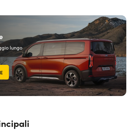
e
eggio lungo
TE
incipali