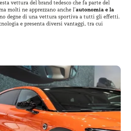
sta vettura del brand tedesco che fa parte del
 ma molti ne apprezzano anche l’
autonomia e la
o degne di una vettura sportiva a tutti gli effetti.
nologia e presenta diversi vantaggi, tra cui
o dinamico e competitivo delle Suv-coupé. La
are Sea, sviluppata dal Gruppo Geely. La
 del nuovo corso della casa tedesca. Mercedes-Benz
 Geely.