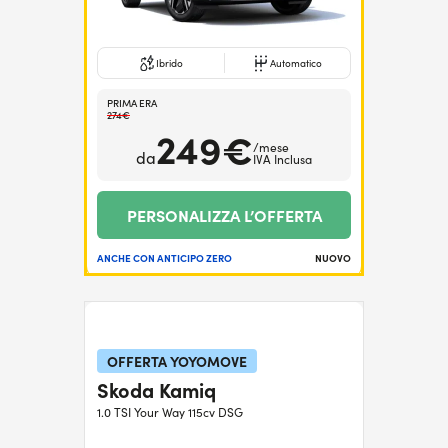
Ibrido
Automatico
PRIMA ERA
274€
249€
/mese
da
IVA Inclusa
PERSONALIZZA L’OFFERTA
ANCHE CON ANTICIPO ZERO
NUOVO
OFFERTA YOYOMOVE
Skoda Kamiq
1.0 TSI Your Way 115cv DSG