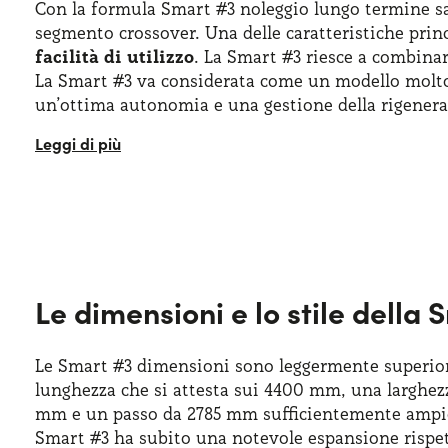
Con la formula Smart #3 noleggio lungo termine sa
segmento crossover. Una delle caratteristiche prin
facilità di utilizzo
. La Smart #3 riesce a combinar
La Smart #3 va considerata come un modello molto a
un’ottima autonomia e una gestione della rigeneraz
Possiamo definire la Smart #3 un po' come la prim
vettura condivide la base con la Smart #1 e le
lin
produzione di questa vettura elettrica di tipo cros
è il brand che si è occupato del design interno, me
Le dimensioni e lo stile della
Le Smart #3 dimensioni sono leggermente superiori
lunghezza che si attesta sui 4400 mm, una larghez
mm e un passo da 2785 mm sufficientemente ampio p
Smart #3 ha subito una notevole espansione rispett