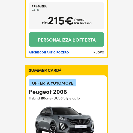
PRIMA ERA
239€
215€
/mese
da
IVA Inclusa
PERSONALIZZA L’OFFERTA
ANCHE CON ANTICIPO ZERO
NUOVO
SUMMER CARD
OFFERTA YOYOMOVE
Peugeot 2008
Hybrid 110cv e-DCS6 Style auto