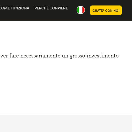
COME FUNZIONA
PERCHÉ CONVIENE
CHATTA CON NOI
ria
oi
over fare necessariamente un grosso investimento