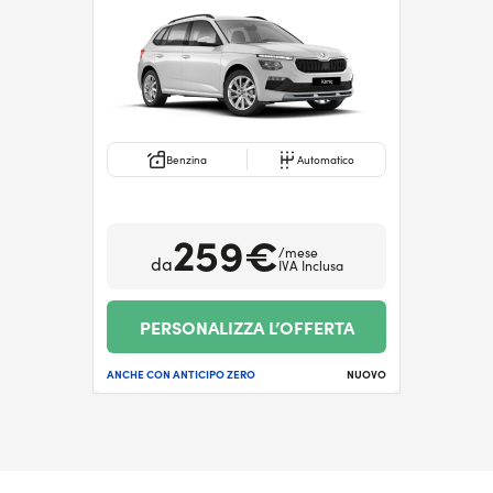
Benzina
Automatico
259€
/mese
da
IVA Inclusa
PERSONALIZZA L’OFFERTA
ANCHE CON ANTICIPO ZERO
NUOVO