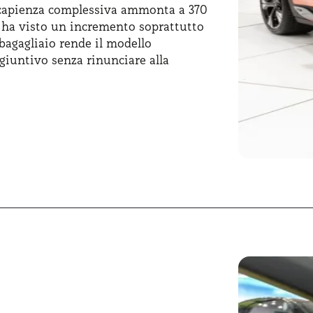
a capienza complessiva ammonta a 370
io ha visto un incremento soprattutto
bagagliaio rende il modello
giuntivo senza rinunciare alla
llici, completano il look sportivo del
ata ne migliora la sicurezza e la
t #3 noleggio lungo termine potrà
 di vista prettamente estetico, con
 moltissimi dettagli che meritano
LED e piccoli elementi design
so, l’estetica dell’auto è un vero e
, il tutto con l’obiettivo di