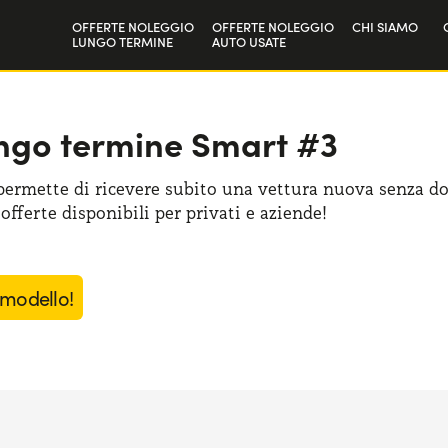
OFFERTE NOLEGGIO
OFFERTE NOLEGGIO
CHI SIAMO
LUNGO TERMINE
AUTO USATE
Privati
La nostra sto
Aziende e P.IVA
Lavora con n
lungo termine Smart #3
ermette di ricevere subito una vettura nuova senza d
 offerte disponibili per privati e aziende!
 modello!