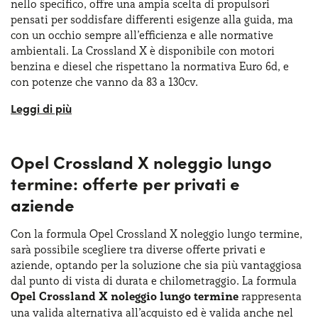
nello specifico, offre una ampia scelta di propulsori
pensati per soddisfare differenti esigenze alla guida, ma
con un occhio sempre all’efficienza e alle normative
ambientali. La Crossland X è disponibile con motori
benzina e diesel che rispettano la normativa Euro 6d, e
con potenze che vanno da 83 a 130cv.
Tra i motori benzina disponibili ci sono motori a 3 cilindri
da 1.2 litri, mentre per quanto riguarda i motori diesel,
sono disponibili unità da 1.5 litri da 110 o 120cv. E’ anche
Opel Crossland X noleggio lungo
disponibile la Crossland X con motori endotermici
moderni, tra cui un efficiente tre cilindri turbo mild-
termine: offerte per privati e
hybrid da 1.2 litri da 136cv. Questa motorizzazione mild
aziende
hybrid rappresenta l’evoluzione dei propulsori
tradizionali, offrendo una riduzione significativa delle
Con la formula Opel Crossland X noleggio lungo termine,
emissioni e un supporto elettrico che migliora la risposta
sarà possibile scegliere tra diverse offerte privati e
e l’efficienza nei percorsi urbani.
aziende, optando per la soluzione che sia più vantaggiosa
dal punto di vista di durata e chilometraggio. La formula
Opel Crossland X noleggio lungo termine
rappresenta
una valida alternativa all’acquisto ed è valida anche nel