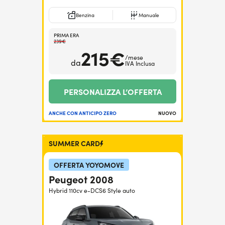
Benzina
Manuale
PRIMA ERA
239€
215€
/mese
da
IVA Inclusa
PERSONALIZZA L’OFFERTA
ANCHE CON ANTICIPO ZERO
NUOVO
SUMMER CARD
OFFERTA YOYOMOVE
Peugeot 2008
Hybrid 110cv e-DCS6 Style auto