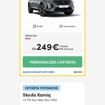
Ibrido
Automatico
PRIMA ERA
274€
249€
/mese
da
IVA Inclusa
PERSONALIZZA L’OFFERTA
ANCHE CON ANTICIPO ZERO
NUOVO
OFFERTA YOYOMOVE
Skoda Kamiq
1.0 TSI Your Way 115cv DSG