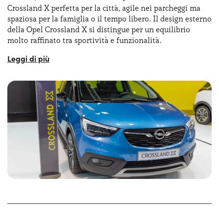
per semplificare la vita quotidiana. Insomma, al Crossland
Crossland X perfetta per la città, agile nei parcheggi ma
X risulta la scelta perfetta per quanti ricercano un’auto
spaziosa per la famiglia o il tempo libero. Il design esterno
compatta ma spaziosa, un crossover che si sa adattare a
della Opel Crossland X si distingue per un equilibrio
diversi stili di vita, offrendo sempre il massimo in termini
molto raffinato tra sportività e funzionalità.
di funzionalità e comfort.
All’esterno abbiamo linee morbide ma decise, che
conferiscono al crossover un aspetto dinamico, ma senza
rinunciare all’eleganza sobria tipica del brand Opel.
Inoltre, il frontale è dominato da una calandra basse e
larga, con il
logo Opel in evidenza
. L’assetto rialzato,
tipico dei crossover, è valorizzato da protezioni in plastica
grezza lungo i passaruota e la parte bassa della carrozzeria,
che non solo proteggono da piccoli urti ma sottolineano il
carattere robusto e versatile dell’auto.