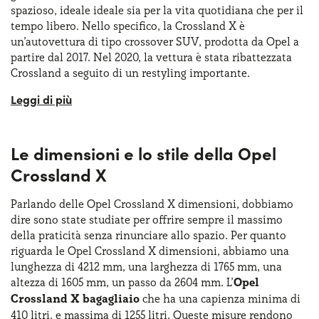
spazioso, ideale ideale sia per la vita quotidiana che per il
tempo libero. Nello specifico, la Crossland X è
un’autovettura di tipo crossover SUV, prodotta da Opel a
partire dal 2017. Nel 2020, la vettura è stata ribattezzata
Crossland a seguito di un restyling importante.
La Crossland X è stata progettata espressamente per
rispondere alle esigenze di privati e aziende che
desiderano un’auto compatta, ma dotata di tecnologia
Le dimensioni e lo stile della Opel
avanzata e con una posizione di guida rialzata che
garantisce massima visibilità e sicurezza. La Crossland X si
Crossland X
distingue per la sua natura poliedrica: è un crossover
urbano, ma non rinuncia a un look da SUV grazie alle
Parlando delle Opel Crossland X dimensioni, dobbiamo
linee robuste, ai paraurti pronunciati e alle protezioni
dire sono state studiate per offrire sempre il massimo
laterali. La Crossland X ha una
grande versatilità
che la
della praticità senza rinunciare allo spazio. Per quanto
rende ideale per la guida cittadina, dove agilità e facilità
riguarda le Opel Crossland X dimensioni, abbiamo una
di parcheggio sono di grande importanza, ma anche per
lunghezza di 4212 mm, una larghezza di 1765 mm, una
viaggi lunghi. La filosofia progettuale della Crossland X è
altezza di 1605 mm, un passo da 2604 mm. L’
Opel
orientata alla praticità: ogni dettaglio, dagli interni
Crossland X bagagliaio
che ha una capienza minima di
modulari ai numerosi vani portaoggetti, è stato pensato
410 litri, e massima di 1255 litri. Queste misure rendono