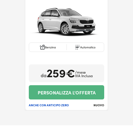
Benzina
Automatico
259€
/mese
da
IVA Inclusa
PERSONALIZZA L’OFFERTA
ANCHE CON ANTICIPO ZERO
NUOVO