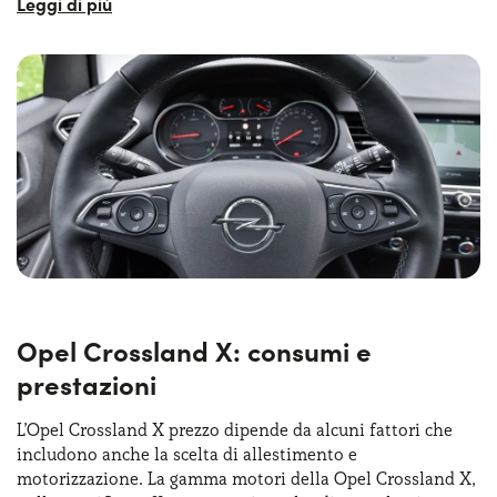
Il volante in pelle, regolabile in
altezza e profondità
,
contribuisce a una posizione di guida rialzata e
confortevole,
tipica dei SUV
, che assicura ottima
visibilità e controllo sulla strada. La dotazione di serie
comprende inoltre climatizzatore manuale, cruise control
con limitatore di velocità, e numerosi dispositivi di
sicurezza come airbag multipli, ESP con Traction Control e
sistema di assistenza alla partenza in salita. In sintesi, gli
Opel Crossland X interni combinano praticità, comfort e
tecnologia, rispecchiando la natura di un crossover
urbano moderno e versatile.
Opel Crossland X: consumi e
prestazioni
L’Opel Crossland X prezzo dipende da alcuni fattori che
includono anche la scelta di allestimento e
motorizzazione. La gamma motori della Opel Crossland X,