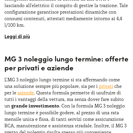
lasciando all'elettrico il compito di gestire la trazione. Tale
configurazione garantisce prestazioni dinamiche con
consumi contenuti, attestati mediamente intorno ai 4,4
l/100 km.
Un aspetto particolarmente interessante è rappresentato
dal sistema di recupero energetico durante le frenate, che
non solo estende l'autonomia in modalità elettrica ma
MG 3 noleggio lungo termine: offerte
migliora anche la fluidità della
guida urbana
. Il sistema
ibrido molto efficiente consente di guidare in modo molto
per privati e aziende
silenzioso, regalando una esperienza di guida piacevole ed
efficiente. La MG 3 riesce così a combinare innovazione
L’MG 3 noleggio lungo termine si sta affermando come
tecnologica e praticità quotidiana in un
pacchetto
una soluzione sempre più popolare, sia per i
privati
che
competitivo
. Grazie a queste caratteristiche, la MG 3 si
per le
aziende
. Questa formula permette di usufruire di
rivela ideale per un utilizzo quotidiano, sia in città che su
tutti i vantaggi della vettura, ma senza dover fare subito
percorsi extraurbani. Per chi sceglie MG 3 noleggio lungo
un
grande investimento
. Con la formula MG 3 noleggio
termine, queste prestazioni rappresentano un ulteriore
lungo termine è possibile godere, al prezzo di una rata
motivo di interesse, poiché consentono di gestire i costi
mensile unica e fissa, di tanti servizi come assicurazione
operativi in modo efficiente senza rinunciare al piacere di
RCA, manutenzione e assistenza stradale. Inoltre, il MG 3
guida.
prezzo del noleggio risulta spesso più conveniente