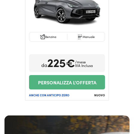
Serve assistenza?
800595799
Benzina
Manuale
225€
/mese
da
IVA Inclusa
PERSONALIZZA L’OFFERTA
ANCHE CON ANTICIPO ZERO
NUOVO