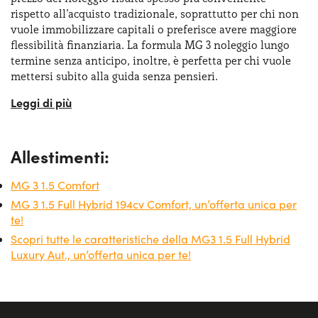
rispetto all’acquisto tradizionale, soprattutto per chi non
vuole immobilizzare capitali o preferisce avere maggiore
flessibilità finanziaria. La formula MG 3 noleggio lungo
termine senza anticipo, inoltre, è perfetta per chi vuole
mettersi subito alla guida senza pensieri.
Per le aziende, il
noleggio lungo termine MG 3
rappresenta un’opportunità per ottimizzare i costi
aziendali, grazie alla possibilità di dedurre fiscalmente i
Allestimenti:
canoni e di avere una flotta sempre aggiornata. Anche per
i privati, questa soluzione offre numerosi benefici, come
MG 3 1.5 Comfort
la tranquillità di non doversi preoccupare delle spese
impreviste legate alla proprietà dell’auto. In sintesi, l’MG
MG 3 1.5 Full Hybrid 194cv Comfort, un’offerta unica per
3 noleggio lungo termine è una scelta intelligente per chi
te!
desidera godere di una vettura moderna, efficiente e
Scopri tutte le caratteristiche della MG3 1.5 Full Hybrid
accessoriata senza dover affrontare i costi e le
Luxury Aut., un’offerta unica per te!
complicazioni legate all’acquisto.