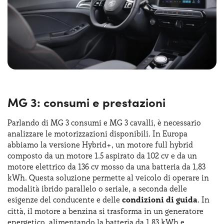
passeggeri in caso di necessità. I MG 3 interni dimostrano
come sia possibile combinare praticità e tecnologia,
rendendo ogni
viaggio piacevole e confortevole
. Per chi
sceglie la formula MG 3 noleggio lungo termine, questa
dotazione di serie rappresenta un ulteriore valore
aggiunto, soprattutto considerando il mg 3 prezzo
contenuto rispetto ad altre vetture della stessa categoria.
MG 3: consumi e prestazioni
Parlando di MG 3 consumi e MG 3 cavalli, è necessario
analizzare le motorizzazioni disponibili. In Europa
abbiamo la versione Hybrid+, un motore full hybrid
composto da un motore 1.5 aspirato da 102 cv e da un
motore elettrico da 136 cv mosso da una batteria da 1,83
kWh. Questa soluzione permette al veicolo di operare in
modalità ibrido parallelo o seriale, a seconda delle
esigenze del conducente e delle
condizioni di guida
. In
città, il motore a benzina si trasforma in un generatore
energetico, alimentando la batteria da 1,83 kWh e