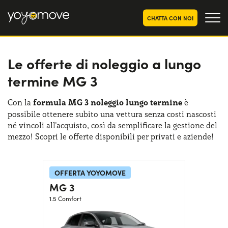
CHATTA CON NOI
Le offerte di noleggio a lungo
OFFERTE NOLEGGIO
LUNGO TERMINE
termine MG 3
Privati
OFFERTE NOLEGGIO
AUTO USATE
Aziende e P.IVA
Con la
formula MG 3 noleggio lungo termine
è
possibile ottenere subito una vettura senza costi nascosti
CHI SIAMO
né vincoli all'acquisto, così da semplificare la gestione del
La nostra storia
mezzo! Scopri le offerte disponibili per privati e aziende!
COME FUNZIONA
Lavora con noi
PERCHÉ CONVIENE
OFFERTA YOYOMOVE
MG 3
1.5 Comfort
SCEGLI UN PAESE