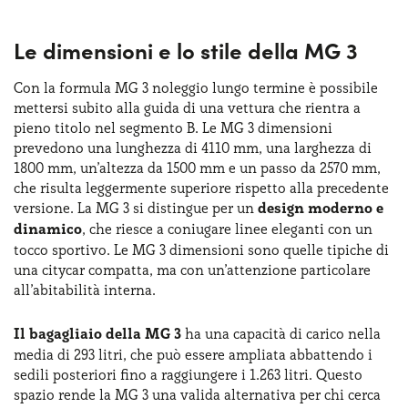
come una citycar moderna e accessibile, perfetta per chi
ricerca il giusto mix accattivante tra design e tecnologia
Le dimensioni e lo stile della MG 3
avanzata. Oggi, questa vettura si conferma come una delle
proposte più interessanti della gamma MG, grazie a un
rapporto qualità-prezzo imbattibile e a un’ampia
Con la formula MG 3 noleggio lungo termine è possibile
dotazione di serie. Il
MG 3 prezzo competitivo
di
mettersi subito alla guida di una vettura che rientra a
noleggio la rende particolarmente appetibile anche privati
pieno titolo nel segmento B. Le MG 3 dimensioni
e aziende che desiderano godere di tutti i vantaggi di
prevedono una lunghezza di 4110 mm, una larghezza di
questa vettura senza dover sostenere l’impegno
1800 mm, un’altezza da 1500 mm e un passo da 2570 mm,
economico dell’acquisto diretto. Il marchio MG ha saputo
che risulta leggermente superiore rispetto alla precedente
mettersi in gioco con coraggio proponendo una
versione. La MG 3 si distingue per un
design moderno e
carrozzeria dalle proporzioni tradizionali e una vettura
dinamico
, che riesce a coniugare linee eleganti con un
perfettamente adatta per la città.
tocco sportivo. Le MG 3 dimensioni sono quelle tipiche di
una citycar compatta, ma con un’attenzione particolare
all’abitabilità interna.
Il bagagliaio della MG 3
ha una capacità di carico nella
media di 293 litri, che può essere ampliata abbattendo i
sedili posteriori fino a raggiungere i 1.263 litri. Questo
spazio rende la MG 3 una valida alternativa per chi cerca