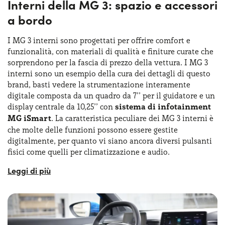
Interni della MG 3: spazio e accessori
a bordo
I MG 3 interni sono progettati per offrire comfort e
funzionalità, con materiali di qualità e finiture curate che
sorprendono per la fascia di prezzo della vettura. I MG 3
interni sono un esempio della cura dei dettagli di questo
brand, basti vedere la strumentazione interamente
digitale composta da un quadro da 7’’ per il guidatore e un
display centrale da 10,25’’ con
sistema di infotainment
MG iSmart
. La caratteristica peculiare dei MG 3 interni è
che molte delle funzioni possono essere gestite
digitalmente, per quanto vi siano ancora diversi pulsanti
fisici come quelli per climatizzazione e audio.
Nel complesso, l’abitacolo risulta molto ampio per cinque
passeggeri e ha un layout ergonomico che mette al centro
il guidatore. I sedili anteriori sono confortevoli e offrono
un buon supporto laterale, mentre quelli posteriori
possono ospitare comodamente due adulti o tre