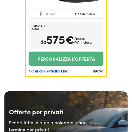
Elettrica
Automatico
PRIMA ERA
645€
575€
/mese
da
IVA Inclusa
PERSONALIZZA L’OFFERTA
ANCHE CON ANTICIPO ZERO
NUOVO
Offerte per privati
Scopri tutte le auto a noleggio lungo
termine per privati.