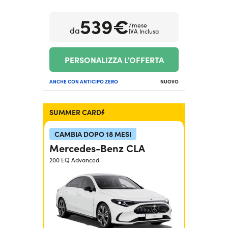
Serve assistenza?
800595799
539€
/mese
da
IVA Inclusa
PERSONALIZZA L’OFFERTA
ANCHE CON ANTICIPO ZERO
NUOVO
SUMMER CARD
CAMBIA DOPO 18 MESI
Mercedes-Benz CLA
200 EQ Advanced