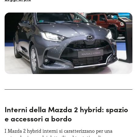
Grazie alla formula Mazda 2 hybrid noleggio lungo
termine sarà possibile mettersi subito alla guida di una
vettura dal design esterno con linee dinamiche e
moderne, con una serie di dettagli distintivi come la
griglia frontale
e i gruppi ottici affiliati. Lo stile e il look
rendono la Mazda 2 hybrid una vettura dall’aspetto
decisamente contemporaneo e, per dimensioni, appare
l’ideale per chi ricerca un’auto per muoversi nelle strade
cittadine con il massimo agio e per parcheggiare senza
difficoltà anche in spazi ridotti. L’ottima progettazione
dell’abitacolo permette di ospitare fino a 5 persone nella
massima comodità e il bagagliaio ha una capienza di 286
litri.
Interni della Mazda 2 hybrid: spazio
e accessori a bordo
I Mazda 2 hybrid interni si caratterizzano per una