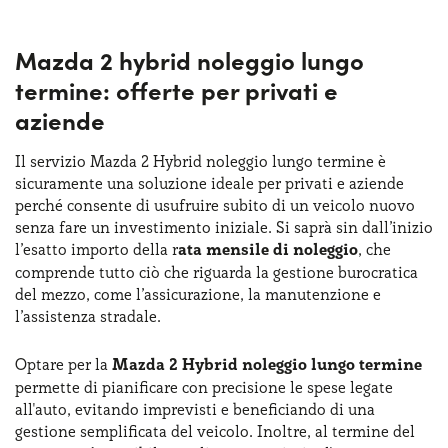
Mazda 2
è il sistema di recupero energetico intelligente,
che ottimizza l'efficienza del motore elettrico durante la
Mazda 2 hybrid noleggio lungo
frenata o la decelerazione. Grazie a questo sistema è
possibile accumulare energia e poi ridistribuirla in
termine: offerte per privati e
situazioni di accelerazione. Un'altra peculiarità dei motori
aziende
Mazda 2 Hybrid è la sua trasmissione a variazione
continua (CVT), che garantisce una gestione fluida del
Il servizio Mazda 2 Hybrid noleggio lungo termine è
cambio, migliorando sia il comfort che le prestazioni
sicuramente una soluzione ideale per privati e aziende
dinamiche. Il motore elettrico della Mazda 2 Hybrid ha
perché consente di usufruire subito di un veicolo nuovo
avuto come obiettivo quello di massimizzare l’autonomia
senza fare un investimento iniziale. Si saprà sin dall’inizio
in modalità totalmente elettrica. Inoltre, grazie alla sua
l’esatto importo della r
ata mensile di noleggio
, che
batteria compatta ma potente, la Mazda 2 Hybrid riesce
comprende tutto ciò che riguarda la gestione burocratica
sempre a garantire un ottimo equilibrio tra peso e
del mezzo, come l’assicurazione, la manutenzione e
prestazioni, garantendo stabilità e sicurezza su strada.
l’assistenza stradale.
Optare per la
Mazda 2 Hybrid noleggio lungo termine
permette di pianificare con precisione le spese legate
all'auto, evitando imprevisti e beneficiando di una
gestione semplificata del veicolo. Inoltre, al termine del