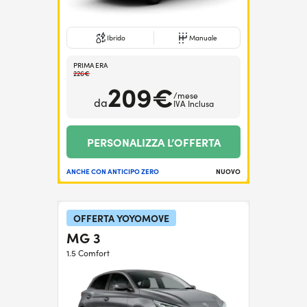
Ibrido
Manuale
PRIMA ERA
226€
209€
/mese
da
IVA Inclusa
PERSONALIZZA L’OFFERTA
ANCHE CON ANTICIPO ZERO
NUOVO
OFFERTA YOYOMOVE
MG 3
1.5 Comfort