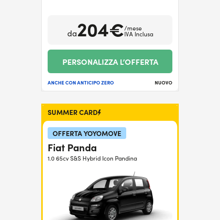
204€
/mese
da
IVA Inclusa
PERSONALIZZA L’OFFERTA
ANCHE CON ANTICIPO ZERO
NUOVO
SUMMER CARD
OFFERTA YOYOMOVE
Fiat Panda
1.0 65cv S&S Hybrid Icon Pandina