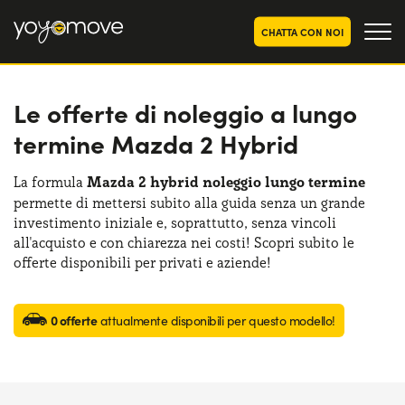
CHATTA CON NOI
Le offerte di noleggio a lungo
OFFERTE NOLEGGIO
LUNGO TERMINE
termine Mazda 2 Hybrid
Privati
OFFERTE NOLEGGIO
AUTO USATE
Aziende e P.IVA
La formula
Mazda 2 hybrid noleggio lungo termine
permette di mettersi subito alla guida senza un grande
CHI SIAMO
investimento iniziale e, soprattutto, senza vincoli
La nostra storia
all'acquisto e con chiarezza nei costi! Scopri subito le
COME FUNZIONA
offerte disponibili per privati e aziende!
Lavora con noi
PERCHÉ CONVIENE
0 offerte
attualmente disponibili per questo modello!
SCEGLI UN PAESE