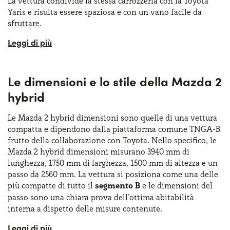
La vettura condivide la stessa carrozzeria con la Toyota
Yaris e risulta essere spaziosa e con un vano facile da
sfruttare.
Con la Mazda 2 hybrid noleggio lungo termine è possibile
ottenere subito una vettura anche senza grossi
investimenti, il tutto senza alcun costo nascosto e senza
Le dimensioni e lo stile della Mazda 2
vincoli all’acquisto. La Mazda 2 hybrid è frutto di una
joint-venture con la Toyota
ed è un’auto che rappresenta
hybrid
una evoluzione importante nella gamma delle compatte
giapponesi. Propone un design funzionale e moderno e si
Le Mazda 2 hybrid dimensioni sono quelle di una vettura
configura come una vettura versatile, utilizzabile al
compatta e dipendono dalla piattaforma comune TNGA-B
meglio in città e in percorsi extraurbani. La Mazda 2
frutto della collaborazione con Toyota. Nello specifico, le
hybrid, in sostanza, si presenta come una vettura
Mazda 2 hybrid dimensioni misurano 3940 mm di
compatta e ben equipaggiata, ideale per tutti i
privati
e le
lunghezza, 1750 mm di larghezza, 1500 mm di altezza e un
aziende
che cercano una vettura pratica e moderna e dalle
passo da 2560 mm. La vettura si posiziona come una delle
dimensioni contenute.
più compatte di tutto il
segmento B
e le dimensioni del
passo sono una chiara prova dell’ottima abitabilità
interna a dispetto delle misure contenute.