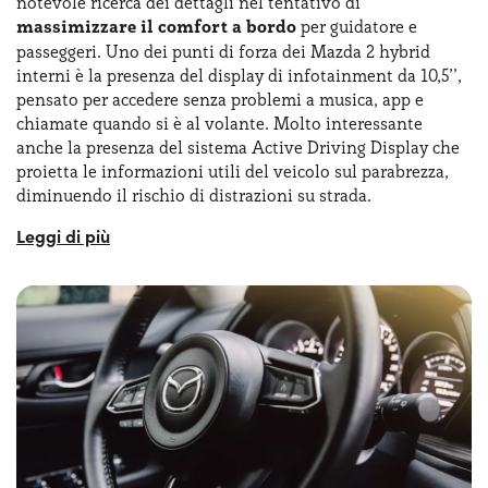
notevole ricerca dei dettagli nel tentativo di
massimizzare il comfort a bordo
per guidatore e
passeggeri. Uno dei punti di forza dei Mazda 2 hybrid
interni è la presenza del display di infotainment da 10,5’’,
pensato per accedere senza problemi a musica, app e
chiamate quando si è al volante. Molto interessante
anche la presenza del sistema Active Driving Display che
proietta le informazioni utili del veicolo sul parabrezza,
diminuendo il rischio di distrazioni su strada.
I sedili anteriori sono ergonomici e offrono un buon
supporto, mentre quelli posteriori garantiscono spazio
sufficiente per le gambe dei passeggeri. Tra gli accessori
disponibili spiccano il
climatizzatore automatico bi-
zona
, il sistema di accesso senza chiave e una serie di
dispositivi di assistenza alla guida come il cruise control
adattivo e il sistema di mantenimento della corsia. A
bordo della Mazda 2 hybrid si apprezza l’utilizzo di
materiali di alta qualità, mentre alcuni comandi appaiono
davvero simili a quelli che si trovano a bordo della Yaris.