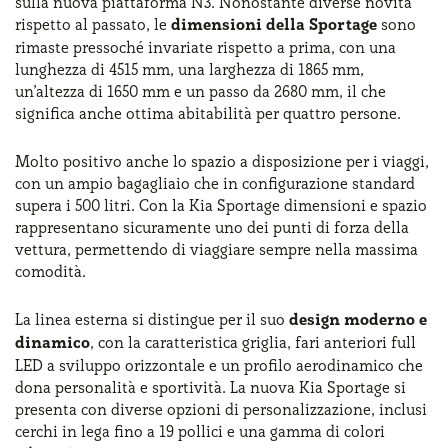
sulla nuova piattaforma N3. Nonostante diverse novità
La Kia Sportage rappresenta un modello di svolta per il
rispetto al passato, le
dimensioni della Sportage
sono
brand sudocreano, pensato espressamente per venire
rimaste pressoché invariate rispetto a prima, con una
incontro alle esigenze del mercato europeo. Con la quinta
lunghezza di 4515 mm, una larghezza di 1865 mm,
generazione, la Sportage si presenta con motori
un’altezza di 1650 mm e un passo da 2680 mm, il che
elettrificati, rappresentando così una soluzione
significa anche ottima abitabilità per quattro persone.
sostenibile senza rinunciare a punti di forza come qualità
costruttiva e prestazioni. La vettura si segnala per uno
Molto positivo anche lo spazio a disposizione per i viaggi,
stile grintoso e dall’abitacolo spazioso, insonorizzato alla
con un ampio bagagliaio che in configurazione standard
perfezione e
molto ben equipaggiato
. Insomma, questa
supera i 500 litri. Con la Kia Sportage dimensioni e spazio
vettura è particolarmente consigliata per il noleggio, una
rappresentano sicuramente uno dei punti di forza della
formula alternativa all’acquisto di una Kia Sportage usata
vettura, permettendo di viaggiare sempre nella massima
e che consente di mettersi subito alla guida senza dover
comodità.
affrontare spese ingenti.
La linea esterna si distingue per il suo
design moderno e
dinamico
, con la caratteristica griglia, fari anteriori full
LED a sviluppo orizzontale e un profilo aerodinamico che
dona personalità e sportività. La nuova Kia Sportage si
presenta con diverse opzioni di personalizzazione, inclusi
cerchi in lega fino a 19 pollici e una gamma di colori