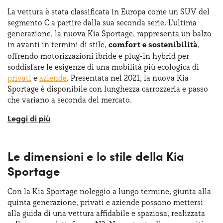
La vettura è stata classificata in Europa come un SUV del
segmento C a partire dalla sua seconda serie. L’ultima
generazione, la nuova Kia Sportage, rappresenta un balzo
in avanti in termini di stile,
comfort e sostenibilità
,
offrendo motorizzazioni ibride e plug-in hybrid per
soddisfare le esigenze di una mobilità più ecologica di
privati
e
aziende
. Presentata nel 2021, la nuova Kia
Sportage è disponibile con lunghezza carrozzeria e passo
che variano a seconda del mercato.
Tante le novità introdotte, tra cui la modalità terreno per
regolare automaticamente le varie impostazioni in base
alle condizioni. Scegliere la Kia Sportage noleggio a lungo
Le dimensioni e lo stile della Kia
termine pe privati e aziende vuol dire mettersi alla guida
di una vettura dotata di tutti i
nuovi sistemi di
Sportage
sicurezza
, tra cui la frenata di emergenza autonoma
(AEB), il cruise control adattivo della navigazione,
Con la Kia Sportage noleggio a lungo termine, giunta alla
l’assistente per il mantenimento corsia e il sistema
quinta generazione, privati e aziende possono mettersi
avanzato di assistenza anticollisione nei punti ciechi.
alla guida di una vettura affidabile e spaziosa, realizzata