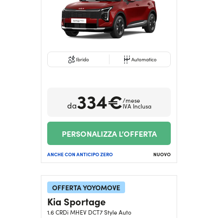
Serve assistenza?
800595799
Ibrido
Automatico
334€
/mese
da
IVA Inclusa
PERSONALIZZA L’OFFERTA
ANCHE CON ANTICIPO ZERO
NUOVO
OFFERTA YOYOMOVE
Kia Sportage
1.6 CRDi MHEV DCT7 Style Auto