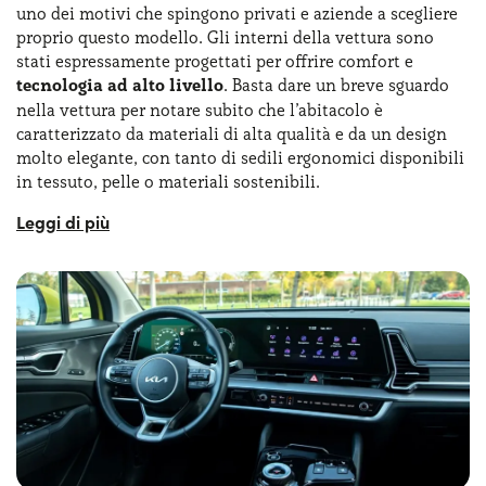
uno dei motivi che spingono privati e aziende a scegliere
proprio questo modello. Gli interni della vettura sono
stati espressamente progettati per offrire comfort e
tecnologia ad alto livello
. Basta dare un breve sguardo
nella vettura per notare subito che l’abitacolo è
caratterizzato da materiali di alta qualità e da un design
molto elegante, con tanto di sedili ergonomici disponibili
in tessuto, pelle o materiali sostenibili.
Degno di nota anche il cruscotto digitale con doppio
display da 12,3’’ che integra il sistema di infotainment e
garantisce un’esperienza di guida intuitiva. I Kia Sportage
interni comprendono
diversi accessori a bordo
, tra cui
il sistema di navigazione connesso, integrazione con
Apple CarPlay e Android Auto, ricarica wireless per
smartphone e sistema audio di qualità Harman Kardon.
Nel complesso, rispetto alle generazioni precedenti, i Kia
Sportage interni permettono di respirare nell’abitacolo
un’aria più tecnologica e di maggior qualità.