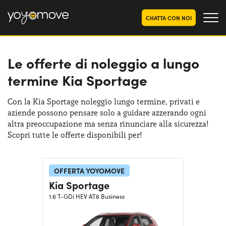
CHATTA CON NOI
Le offerte di noleggio a lungo
OFFERTE NOLEGGIO
LUNGO TERMINE
termine Kia Sportage
Privati
OFFERTE NOLEGGIO
AUTO USATE
Aziende e P.IVA
Con la Kia Sportage noleggio lungo termine, privati e
aziende possono pensare solo a guidare azzerando ogni
CHI SIAMO
altra preoccupazione ma senza rinunciare alla sicurezza!
La nostra storia
Scopri tutte le offerte disponibili per!
COME FUNZIONA
Lavora con noi
PERCHÉ CONVIENE
OFFERTA YOYOMOVE
Kia Sportage
1.6 T-GDi HEV AT6 Business
SCEGLI UN PAESE