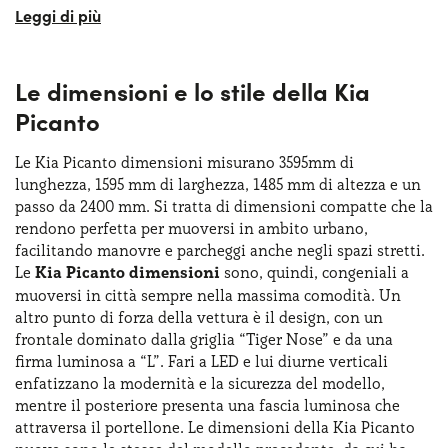
Si tratta del modello più piccolo di tutta la gamma,
aggiornato in look e contenuti in modo da godere di un
aspetto più sofisticato e di interni rinnovati. La filosofia di
Le dimensioni e lo stile della Kia
Kia per la Picanto è sempre stata quella di
offrire una
city car accessibile
, ma completa e sicura, capace di
Picanto
adattarsi alle esigenze di una clientela giovane, urbana e
attenta alla tecnologia, senza rinunciare a stile e
Le Kia Picanto dimensioni misurano 3595mm di
affidabilità In vent’anni di carriera, la Picanto ha ottenuto
lunghezza, 1595 mm di larghezza, 1485 mm di altezza e un
un grande successo in termini di vendite, confermandosi
passo da 2400 mm. Si tratta di dimensioni compatte che la
come uno dei modelli in assoluto più longevi e apprezzati
rendono perfetta per muoversi in ambito urbano,
della gamma Kia.
facilitando manovre e parcheggi anche negli spazi stretti.
Le
Kia Picanto dimensioni
sono, quindi, congeniali a
muoversi in città sempre nella massima comodità. Un
altro punto di forza della vettura è il design, con un
frontale dominato dalla griglia “Tiger Nose” e da una
firma luminosa a “L”. Fari a LED e lui diurne verticali
enfatizzano la modernità e la sicurezza del modello,
mentre il posteriore presenta una fascia luminosa che
attraversa il portellone. Le dimensioni della Kia Picanto