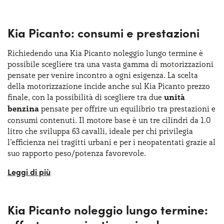
Kia Picanto: consumi e prestazioni
Richiedendo una Kia Picanto noleggio lungo termine è
possibile scegliere tra una vasta gamma di motorizzazioni
pensate per venire incontro a ogni esigenza. La scelta
della motorizzazione incide anche sul Kia Picanto prezzo
finale, con la possibilità di scegliere tra due
unità
benzina
pensate per offrire un equilibrio tra prestazioni e
consumi contenuti. Il motore base è un tre cilindri da 1.0
litro che sviluppa 63 cavalli, ideale per chi privilegia
l’efficienza nei tragitti urbani e per i neopatentati grazie al
suo rapporto peso/potenza favorevole.
Quanti vogliono una guida decisamente più brillante,
specialmente in percorsi extraurbani o in salita, possono
scegliere un motore 1.2 litri a quattro cilindri che eroga
Kia Picanto noleggio lungo termine:
79cv e coppia superiore, rappresentando così una garanzia
di maggiore reattività e uno sprint più deciso. Entrambi i