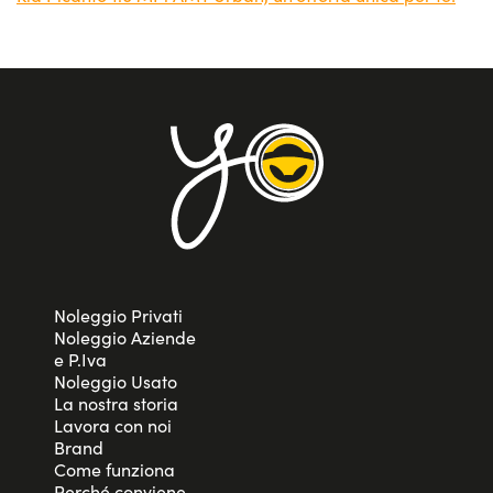
mobilità urbana di dipendenti, rappresentanti o servizi di
car sharing, con il vantaggio di una gestione semplificata
e costi certi nel tempo. Sono già moltissimi i privati e le
aziende che hanno scelto la Kia Picanto noleggio lungo
termine per risolvere i propri problemi di mobilità e
flessibilità. Al termine del contratto di noleggio si potrà
decidere nella massima libertà se restituire la vettura a
noleggio o se rinnovare il contratto, il tutto con la
sicurezza che non vi saranno vincoli all’acquisto o costi
extra inattesi.
Noleggio Privati
Noleggio Aziende
e P.Iva
Noleggio Usato
La nostra storia
Lavora con noi
Brand
Come funziona
Perché conviene