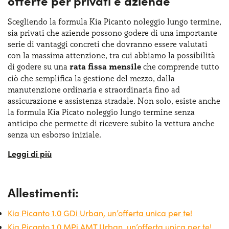
offerte per privati e aziende
motori trasmettono la potenza alle ruote anteriori e
possono essere abbinati a un cambio manuale a cinque
Scegliendo la formula Kia Picanto noleggio lungo termine,
marce oppure a un cambio manuale automatizzato (AMT)
sia privati che aziende possono godere di una importante
che risulta perfetto per la guida cittadina. Questa
serie di vantaggi concreti che dovranno essere valutati
combinazione di motorizzazioni rende la Picanto una
city
con la massima attenzione, tra cui abbiamo la possibilità
car versatile
, capace di soddisfare tanto chi cerca un’auto
di godere su una
rata fissa mensile
che comprende tutto
economica e pratica quanto chi desidera un po’ più di brio
ciò che semplifica la gestione del mezzo, dalla
e comfort nei tragitti quotidiani. Per quanto riguarda i
manutenzione ordinaria e straordinaria fino ad
consumi, i due motori della Picanto promettono consumi
assicurazione e assistenza stradale. Non solo, esiste anche
contenuti, con 5,1l/100km per la 1.0 e 5,2l/100 km per la
la formula Kia Picato noleggio lungo termine senza
1.2.
anticipo che permette di ricevere subito la vettura anche
senza un esborso iniziale.
Grazie alle offerte
Kia Picanto noleggio lungo termine
sarà possibile scegliere solo tra le offerte
privati
e
aziende
che vengono incontro alle nostre esigenze per quanto
Allestimenti:
riguarda chilometraggio e durata. Per privati, la Picanto è
ideale come prima auto cittadina o seconda vettura di
Kia Picanto 1.0 GDi Urban, un’offerta unica per te!
famiglia, grazie ai costi contenuti e alla praticità d’uso. Per
le aziende, è una scelta perfetta per flotte dedicate alla
Kia Picanto 1.0 MPi AMT Urban, un’offerta unica per te!