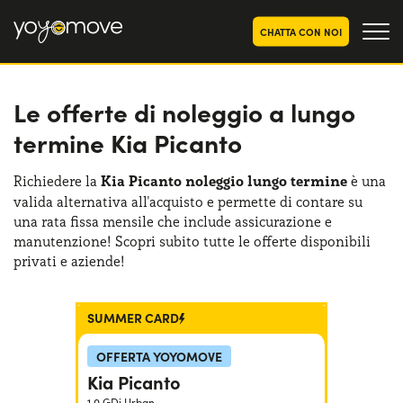
CHATTA CON NOI
Le offerte di noleggio a lungo
OFFERTE NOLEGGIO
LUNGO TERMINE
termine Kia Picanto
Privati
OFFERTE NOLEGGIO
AUTO USATE
Aziende e P.IVA
Richiedere la
Kia Picanto noleggio lungo termine
è una
valida alternativa all'acquisto e permette di contare su
CHI SIAMO
una rata fissa mensile che include assicurazione e
La nostra storia
manutenzione! Scopri subito tutte le offerte disponibili
COME FUNZIONA
privati e aziende!
Lavora con noi
PERCHÉ CONVIENE
SUMMER CARD
SCEGLI UN PAESE
OFFERTA YOYOMOVE
Kia Picanto
1.0 GDi Urban