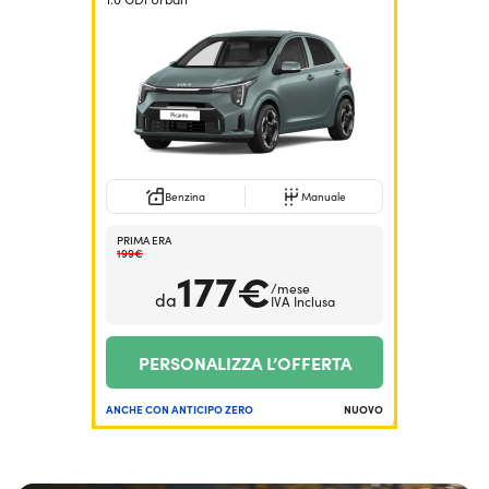
Serve assistenza?
800595799
Benzina
Manuale
PRIMA ERA
199€
177€
/mese
da
IVA Inclusa
PERSONALIZZA L’OFFERTA
ANCHE CON ANTICIPO ZERO
NUOVO