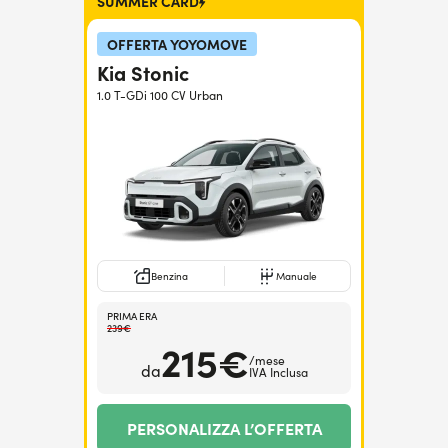
SUMMER CARD
Serve assistenza?
800595799
OFFERTA YOYOMOVE
Kia Stonic
1.0 T-GDi 100 CV Urban
Benzina
Manuale
PRIMA ERA
239€
215€
/mese
da
IVA Inclusa
PERSONALIZZA L’OFFERTA