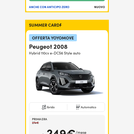
ANCHE CON ANTICIPO ZERO
NUOVO
SUMMER CARD
OFFERTA YOYOMOVE
Peugeot 2008
Hybrid 110cv e-DCS6 Style auto
Ibrido
Automatico
PRIMA ERA
274€
249€
/mese