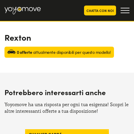
CHATTA CON NOI
Rexton
OFFERTE NOLEGGIO
LUNGO TERMINE
Privati
OFFERTE NOLEGGIO
0 offerte
attualmente disponibili per questo modello!
AUTO USATE
Aziende e P.IVA
CHI SIAMO
La nostra storia
COME FUNZIONA
Potrebbero interessarti anche
Lavora con noi
PERCHÉ CONVIENE
Yoyomove ha una risposta per ogni tua esigenza! Scopri le
altre interessanti offerte a tua disposizione!
SCEGLI UN PAESE