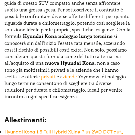
guida di questo SUV compatto anche senza affrontare
emissioni.
subito una grossa spesa. Per sottoscrivere il contratto è
possibile confrontare diverse offerte differenti per quanto
riguarda durata e chilometraggio, potendo così scegliere la
soluzione ideale per le proprie, specifiche, esigenze. Con la
formula
Hyundai Kona noleggio lungo termine
si
conoscerà sin dall’inizio l’esatta rata mensile, azzerando
così il rischio di possibili costi extra. Non solo, possiamo
considerare questa formula come del tutto alternativa
all’acquisto di una
nuova Hyundai Kona
, non a caso
sono già moltissimi i privati e le aziende che l’hanno
scelta. Le offerte
privati
e a
ziende
Yoyomove di noleggio
lungo termine consentono di scegliere tra diverse
soluzioni per durata e chilometraggio, ideali per venire
incontro a ogni specifica esigenza.
Allestimenti:
Hyundai Kona 1.6 Full Hybrid XLine Plus 2WD DCT aut.,