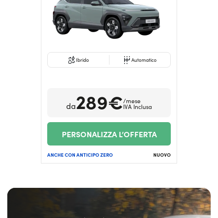
Serve assistenza?
800595799
Ibrido
Automatico
289€
/mese
da
IVA Inclusa
PERSONALIZZA L’OFFERTA
ANCHE CON ANTICIPO ZERO
NUOVO