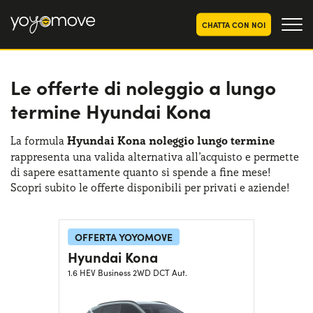
CHATTA CON NOI
Le offerte di noleggio a lungo
OFFERTE NOLEGGIO
LUNGO TERMINE
termine Hyundai Kona
Privati
OFFERTE NOLEGGIO
AUTO USATE
Aziende e P.IVA
La formula
Hyundai Kona noleggio lungo termine
rappresenta una valida alternativa all’acquisto e permette
CHI SIAMO
di sapere esattamente quanto si spende a fine mese!
La nostra storia
Scopri subito le offerte disponibili per privati e aziende!
COME FUNZIONA
Lavora con noi
PERCHÉ CONVIENE
OFFERTA YOYOMOVE
Hyundai Kona
1.6 HEV Business 2WD DCT Aut.
SCEGLI UN PAESE