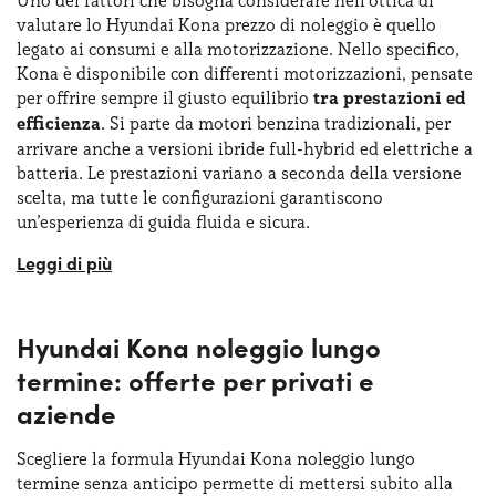
valutare lo Hyundai Kona prezzo di noleggio è quello
legato ai consumi e alla motorizzazione. Nello specifico,
Kona è disponibile con differenti motorizzazioni, pensate
per offrire sempre il giusto equilibrio
tra prestazioni ed
efficienza
. Si parte da motori benzina tradizionali, per
arrivare anche a versioni ibride full-hybrid ed elettriche a
batteria. Le prestazioni variano a seconda della versione
scelta, ma tutte le configurazioni garantiscono
un’esperienza di guida fluida e sicura.
La Kona elettrica, ad esempio, viene proposta in versione
con batteria da 48,4 kWh e motore anteriore da 156 cv, e in
versione da 65,4 kWh e motore elettrico che sviluppa 217
Hyundai Kona noleggio lungo
cv. Molto interessanti anche i dati relativi a
consumi e
autonomia
, con la Kona da 48,4 kWh che garantisce 377
termine: offerte per privati e
chilometri di autonomia, mentre la variante con batteria
aziende
da 65,4 kWh arriva fino a 454 chilometri. Le versioni
elettriche si distinguono per l’autonomia competitiva e i
Scegliere la formula Hyundai Kona noleggio lungo
tempi di ricarica rapidi, mentre le ibride combinano
termine senza anticipo permette di mettersi subito alla
motore termico ed elettrico per ridurre i consumi e le