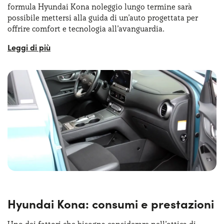
formula Hyundai Kona noleggio lungo termine sarà
possibile mettersi alla guida di un’auto progettata per
offrire comfort e tecnologia all’avanguardia.
L’abitacolo è curato nei minimi dettagli e i sedili
ergonomici garantiscono supporto anche nei viaggi
lunghi. A bordo abbiamo moltissimi contenuti digitali,
con lo schermo dietro al volante da 12,3’’, e quello
dedicato all’infotainment da 14,9’’
posizionato al centro
.
Proprio al centro dell’abitacolo abbiamo anche un display
touch di grandi dimensioni, compatibile con Android
Auto e Apple CarPlay. In questo caso abbiamo
un’interfaccia intuitiva che consente di gestire
navigazione, intrattenimento e connettività. Completa il
quadro
l’abbondanza di spazio
per i passeggeri
posteriori, generoso peer la categoria, e un abitacolo
dall’ottima illuminazione grazie a diversi punti luce
interni e al tetto panoramico opzionale.
Hyundai Kona: consumi e prestazioni
Uno dei fattori che bisogna considerare nell’ottica di