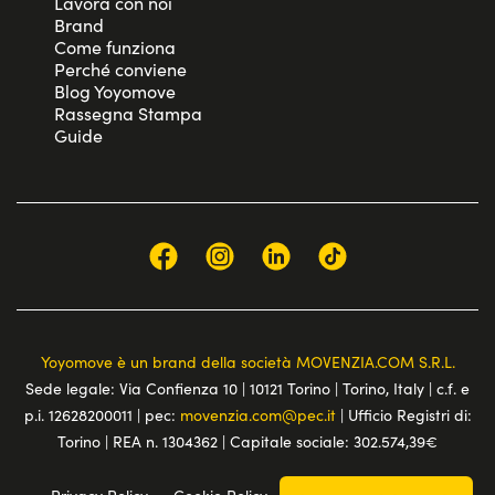
Lavora con noi
Brand
Come funziona
Perché conviene
Blog Yoyomove
Rassegna Stampa
Guide
Yoyomove è un brand della società MOVENZIA.COM S.R.L.
Sede legale: Via Confienza 10 | 10121 Torino | Torino, Italy | c.f. e
p.i. 12628200011 | pec:
movenzia.com@pec.it
| Ufficio Registri di:
Torino | REA n. 1304362 | Capitale sociale: 302.574,39€