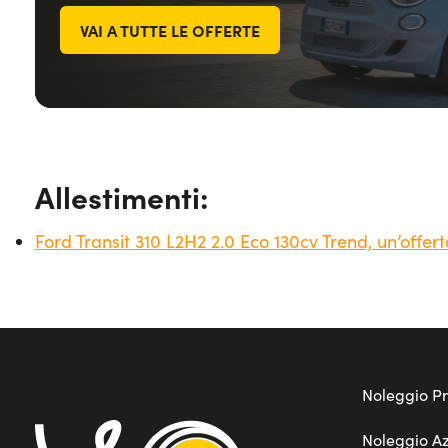
VAI A TUTTE LE OFFERTE
Allestimenti:
Ford Transit 310 L2H2 2.0 Eco 130cv Trend, un’offert
Noleggio Pr
Noleggio A