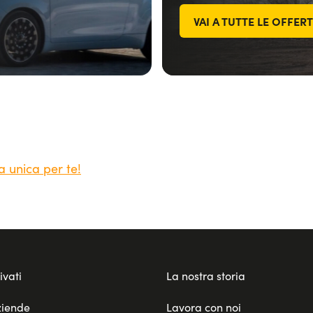
VAI A TUTTE LE OFFER
a unica per te!
ivati
La nostra storia
ziende
Lavora con noi