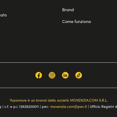
Brand
sato
Come funziona
Yoyomove è un brand della società MOVENZIA.COM S.R.L.
 | c.f. e p.i. 12628200011 | pec:
movenzia.com@pec.it
| Ufficio Registri 