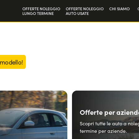
OFFERTE NOLEGGIO
OFFERTE NOLEGGIO
CHI SIAMO
LUNGO TERMINE
AUTO USATE
Privati
La nostra sto
Aziende e P.IVA
Lavora con n
 modello!
Offerte per aziend
Scopri tutte le auto a nol
termine per aziende.