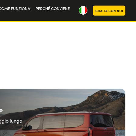
COME FUNZIONA
PERCHÉ CONVIENE
CHATTA CON NOI
ria
oi
e
eggio lungo