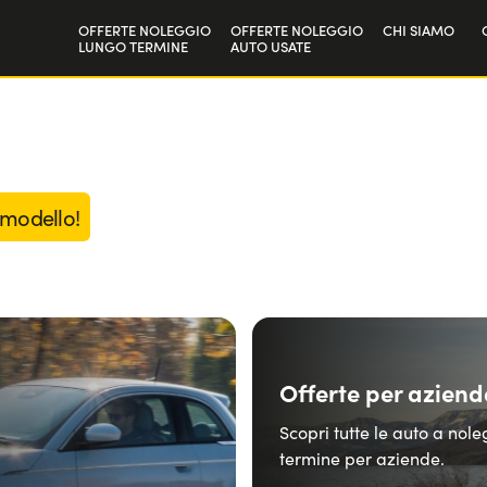
OFFERTE NOLEGGIO
OFFERTE NOLEGGIO
CHI SIAMO
LUNGO TERMINE
AUTO USATE
Privati
La nostra sto
Aziende e P.IVA
Lavora con n
 modello!
Offerte per aziend
Scopri tutte le auto a nol
termine per aziende.