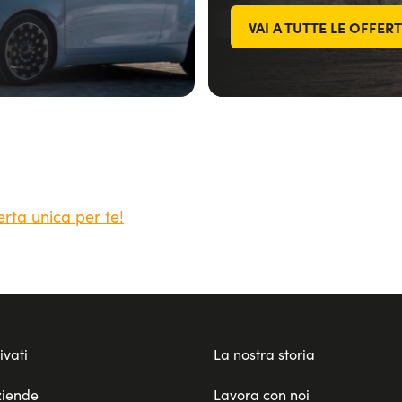
VAI A TUTTE LE OFFER
erta unica per te!
ivati
La nostra storia
ziende
Lavora con noi