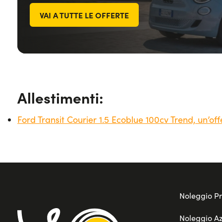
VAI A TUTTE LE OFFERTE
Allestimenti:
Ford Transit Courier 1.5 Ecoblue 100cv Trend, un’off
Noleggio Pr
Noleggio A