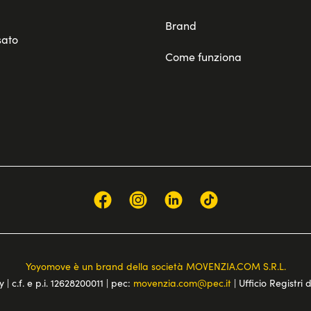
Brand
sato
Come funziona
Yoyomove è un brand della società MOVENZIA.COM S.R.L.
 | c.f. e p.i. 12628200011 | pec:
movenzia.com@pec.it
| Ufficio Registri 