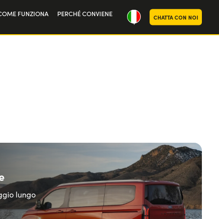
COME FUNZIONA
PERCHÉ CONVIENE
CHATTA CON NOI
ria
oi
e
eggio lungo