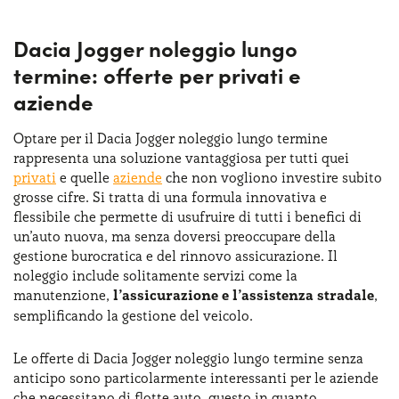
efficiente: il motore 1.0 TCe offre un consumo medio di
circa 5,7 litri per 100 km, mentre la versione GPL
Dacia Jogger noleggio lungo
garantisce un risparmio significativo sul costo del
carburante. Le prestazioni sono adeguate al segmento e
termine: offerte per privati e
prevedono una velocità massima di circa 175 km/h e
aziende
un’accelerazione da 0 a 100 km/h in poco più di 10 secondi
per la
versione benzina
. Per quanto riguarda la prova su
Optare per il Dacia Jogger noleggio lungo termine
strada, la Jogger si comporta sempre molto bene su strade
rappresenta una soluzione vantaggiosa per tutti quei
extraurbane e autostrade, grazie a una sospensione solida
privati
e quelle
aziende
che non vogliono investire subito
e a una buona tenuta di strada.
grosse cifre. Si tratta di una formula innovativa e
flessibile che permette di usufruire di tutti i benefici di
un’auto nuova, ma senza doversi preoccupare della
gestione burocratica e del rinnovo assicurazione. Il
noleggio include solitamente servizi come la
manutenzione,
l’assicurazione e l’assistenza stradale
,
semplificando la gestione del veicolo.
Le offerte di Dacia Jogger noleggio lungo termine senza
anticipo sono particolarmente interessanti per le aziende
che necessitano di flotte auto, questo in quanto