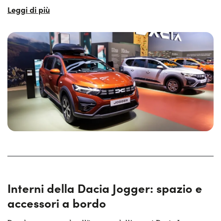
Lo stile della Jogger è caratterizzato da linee semplici ma
moderne, con elementi come i passaruota pronunciati e le
barre sul tetto che ne sottolineano la versatilità. L’altezza
da terra è di 200 mm, un valore che permette alla vettura
di affrontare anche
percorsi accidentati con facilità
. La
Dacia Jogger ha, complessivamente, un design pratico e
funzionale, ideale per chi ricerca un’auto in grado di
soddisfare ogni esigenza. Proprio per questo potrebbe
essere la scelta giusta per le famiglie che ricercano un’auto
versatile e comoda.
Interni della Dacia Jogger: spazio e
accessori a bordo