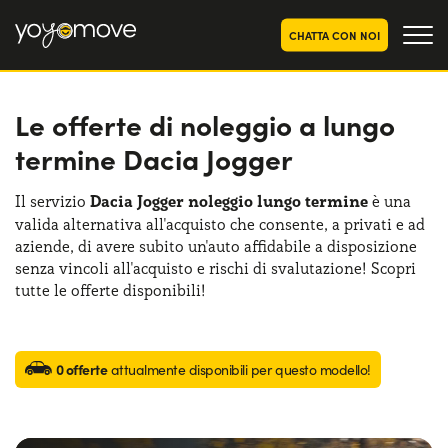
CHATTA CON NOI
Le offerte di noleggio a lungo
OFFERTE NOLEGGIO
LUNGO TERMINE
termine Dacia Jogger
Privati
OFFERTE NOLEGGIO
AUTO USATE
Aziende e P.IVA
Il servizio
Dacia Jogger noleggio lungo termine
è una
valida alternativa all'acquisto che consente, a privati e ad
CHI SIAMO
aziende, di avere subito un'auto affidabile a disposizione
La nostra storia
senza vincoli all'acquisto e rischi di svalutazione! Scopri
COME FUNZIONA
tutte le offerte disponibili!
Lavora con noi
PERCHÉ CONVIENE
0 offerte
attualmente disponibili per questo modello!
SCEGLI UN PAESE