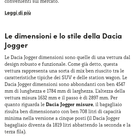
convenienti sul mercato.
Richiedendo una Dacia Jogger noleggio lungo termine sarà
possibile mettersi subito alla guida di una vettura che
combina le caratteristiche di un SUV, di una monovolume
Le dimensioni e lo stile della Dacia
e di una
station wagon
. Si tratta della scelta ideale per
chi ricerca spazio senza rinunciare alla praticità ed è un
Jogger
modello che mostra in modo concreto la filosofia Dacia di
proporre auto sempre essenziali ma funzionali. La Dacia
Le Dacia Jogger dimensioni sono quelle di una vettura dal
Jogger si adatta a molteplici esigenze di mobilità ed è
design robusto e funzionale. Come già detto, questa
basata sulla piattaforma CMF-B, la stessa di altre vetture
vettura rappresenta una sorta di mix ben riuscito tra le
di successo come la Renault Clio V o la Dacia Sandero III.
caratteristiche tipiche dei SUV e delle station wagon. Le
Dacia Jogger dimensioni sono abbondanti con ben 4547
mm di lunghezza e 1784 mm di larghezza. L’altezza della
vettura misura 1632 mm e il passo è di 2897 mm. Per
quanto riguarda le
Dacia Jogger misure
, il bagagliaio
risulta ben dimensionato con ben 708 litri di capacità
minima nella versione a cinque posti (il Dacia Jogger
bagagliaio diventa da 1819 litri abbattendo la seconda e la
terza fila).