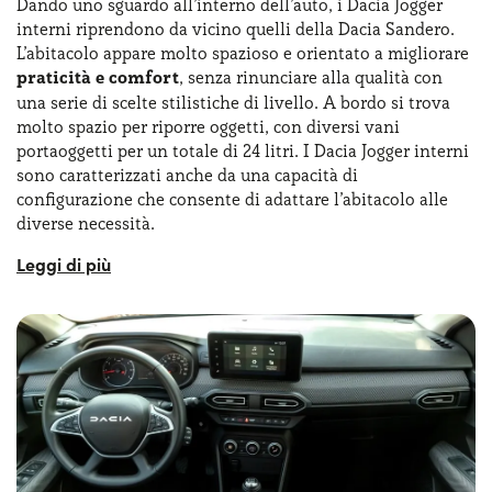
Dando uno sguardo all’interno dell’auto, i Dacia Jogger
interni riprendono da vicino quelli della Dacia Sandero.
L’abitacolo appare molto spazioso e orientato a migliorare
praticità e comfort
, senza rinunciare alla qualità con
una serie di scelte stilistiche di livello. A bordo si trova
molto spazio per riporre oggetti, con diversi vani
portaoggetti per un totale di 24 litri. I Dacia Jogger interni
sono caratterizzati anche da una capacità di
configurazione che consente di adattare l’abitacolo alle
diverse necessità.
Per quanto riguarda la versione a sette posti della Jogger,
la terza fila risulta facilmente accessibile e modulabile. A
bordo, la Jogger è dotata di un sistema di infotainment
intuitivo, con un display touchscreen centrale da 8 pollici
che include funzionalità come
Apple CarPlay e Android
Auto
. I Dacia Jogger interni includono molti accessori
come l’aria condizionata automatica, i sensori di
parcheggio posteriori e anteriori e la retrocamera. I Dacia
Jogger interni, nel complesso, mantengono un approccio
essenziale e si mostrano come molto ben curati e