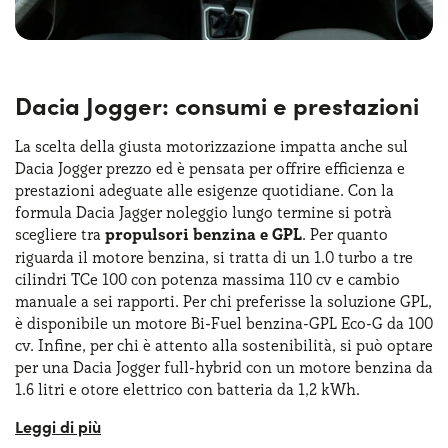
resistenti, pronti a durare a lungo nel tempo.
Dacia Jogger: consumi e prestazioni
La scelta della giusta motorizzazione impatta anche sul
Dacia Jogger prezzo ed è pensata per offrire efficienza e
prestazioni adeguate alle esigenze quotidiane. Con la
formula Dacia Jagger noleggio lungo termine si potrà
scegliere tra
propulsori benzina e GPL
. Per quanto
riguarda il motore benzina, si tratta di un 1.0 turbo a tre
cilindri TCe 100 con potenza massima 110 cv e cambio
manuale a sei rapporti. Per chi preferisse la soluzione GPL,
è disponibile un motore Bi-Fuel benzina-GPL Eco-G da 100
cv. Infine, per chi è attento alla sostenibilità, si può optare
per una Dacia Jogger full-hybrid con un motore benzina da
1.6 litri e otore elettrico con batteria da 1,2 kWh.
In termini di consumi, la Dacia Jogger si dimostra