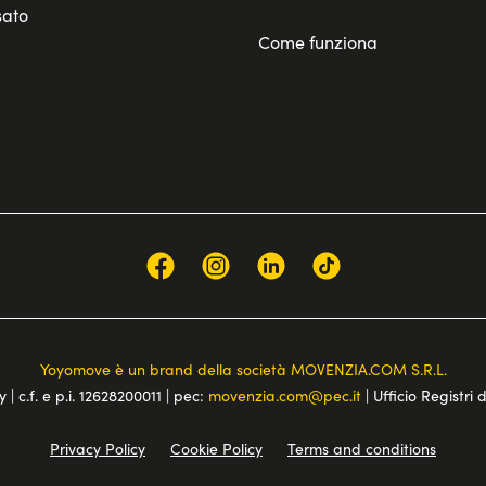
sato
Come funziona
Yoyomove è un brand della società MOVENZIA.COM S.R.L.
 | c.f. e p.i. 12628200011 | pec:
movenzia.com@pec.it
| Ufficio Registri 
Privacy Policy
Cookie Policy
Terms and conditions