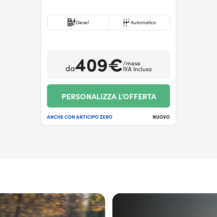
Diesel
Automatico
409€
/mese
da
IVA Inclusa
PERSONALIZZA L’OFFERTA
ANCHE CON ANTICIPO ZERO
NUOVO