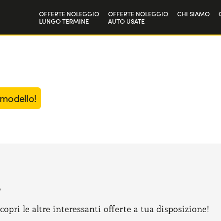
OFFERTE NOLEGGIO
OFFERTE NOLEGGIO
CHI SIAMO
LUNGO TERMINE
AUTO USATE
Privati
La nostra st
Aziende e P.IVA
Lavora con 
 modello!
e
pri le altre interessanti offerte a tua disposizione!