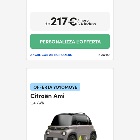
217€
/mese
da
IVA Inclusa
PERSONALIZZA L’OFFERTA
ANCHE CON ANTICIPO ZERO
NUOVO
OFFERTA YOYOMOVE
Citroën Ami
5,4 kWh