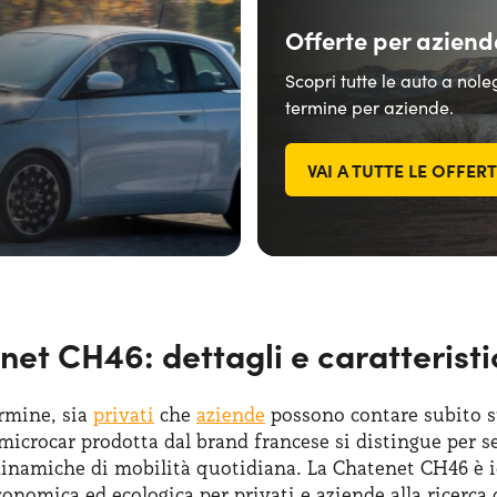
Offerte per aziend
Scopri tutte le auto a nol
termine per aziende.
VAI A TUTTE LE OFFER
et CH46: dettagli e caratteristi
rmine, sia
privati
che
aziende
possono contare subito su
crocar prodotta dal brand francese si distingue per sem
dinamiche di mobilità quotidiana. La Chatenet CH46 è ide
nomica ed ecologica per privati e aziende alla ricerca 