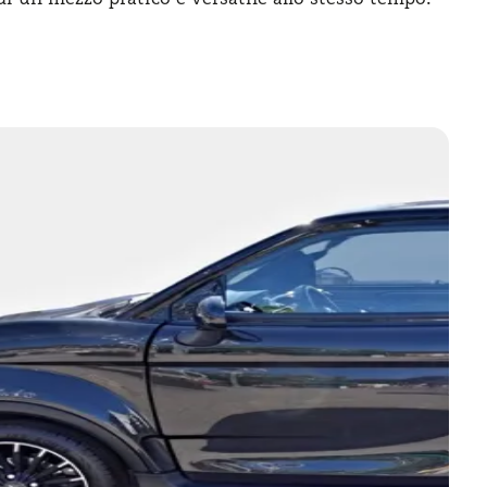
ne
è che si tratta di una microcar che possono
, scegliere la CH46 viole anche dire trovare
 un pubblico giovane