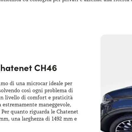
il richiedere la
Chatenet CH46 noleggio lungo termi
ati di patente AM. Oltre a libertà, spazio e indipendenza
lo espressamente ideato per soddisfare le esigenze di
a Chatenet CH46
iamo di una microcar ideale per
risolvendo così ogni problema di
 livello di comfort e praticità
lta estremamente maneggevole,
. Per quanto riguarda le Chatenet
mm, una larghezza di 1492 mm e