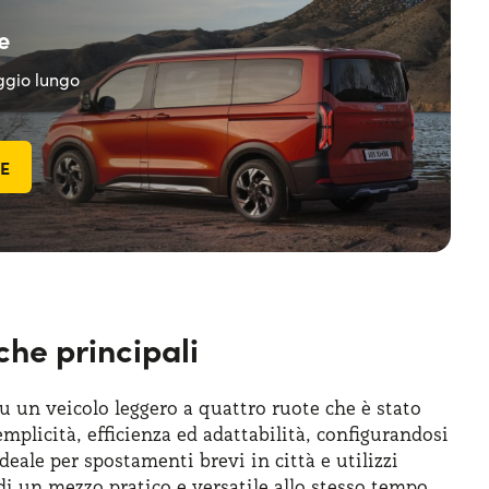
e
eggio lungo
TE
che principali
 un veicolo leggero a quattro ruote che è stato
plicità, efficienza ed adattabilità, configurandosi
ale per spostamenti brevi in città e utilizzi
di un mezzo pratico e versatile allo stesso tempo.