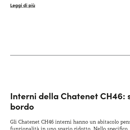
Dal punto di vista di design e stile, la CH46 si pre
accattivanti
e con una carrozzeria compatta. Anche
dimensionato, con una capienza che raggiunge i 50
un design moderno e dinamico, con linee morbide
perfetta per la guida urbana. La carrozzeria, inoltr
molto elegante e distintivo.
Interni della Chatenet CH46: 
bordo
Gli Chatenet CH46 interni hanno un abitacolo pensa
funzionalità in uno spazio ridotto. Nello specifico