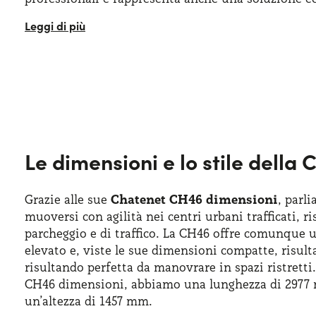
Una delle caratteristiche che rendono interessante 
guidare tutti i ragazzi dai 14 anni e gli adulti dot
facilmente parcheggio. Questa microcar è un model
Le dimensioni e lo stile dell
Grazie alle sue
Chatenet CH46 dimensioni
, parl
muoversi con agilità nei centri urbani trafficati, 
parcheggio e di traffico. La CH46 offre comunque un
elevato e, viste le sue dimensioni compatte, risu
risultando perfetta da manovrare in spazi ristretti
CH46 dimensioni, abbiamo una lunghezza di 2977 
un’altezza di 1457 mm.