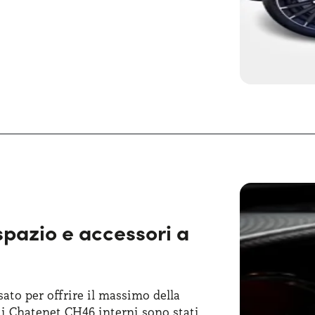
senta con
linee moderne e
 il bagagliaio della CH46 risulta ben
0 litri. La Chatenet CH46 presenta
 e una forma compatta che la rende
e, conferisce alla microcar un aspetto
spazio e accessori a
to per offrire il massimo della
, i Chatenet CH46 interni sono stati