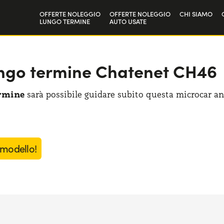
OFFERTE NOLEGGIO
OFFERTE NOLEGGIO
CHI SIAMO
LUNGO TERMINE
AUTO USATE
Privati
La nostra st
Aziende e P.IVA
Lavora con 
lungo termine Chatenet CH46
ermine
sarà possibile guidare subito questa microcar an
 modello!