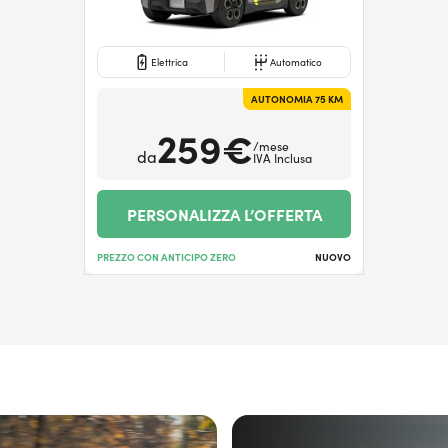
Elettrica
Automatico
AUTONOMIA 75 KM
259€
/mese
da
IVA Inclusa
PERSONALIZZA L’OFFERTA
PREZZO CON ANTICIPO ZERO
NUOVO