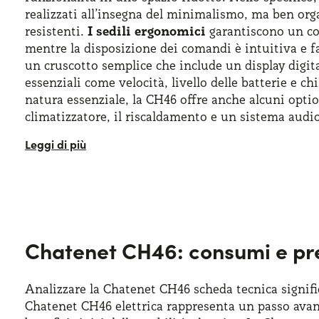
realizzati all’insegna del minimalismo, ma ben org
resistenti.
I sedili ergonomici
garantiscono un com
mentre la disposizione dei comandi è intuitiva e f
un cruscotto semplice che include un display digit
essenziali come velocità, livello delle batterie e ch
natura essenziale, la CH46 offre anche alcuni optio
climatizzatore, il riscaldamento e un sistema audio
Gli
Chatenet CH46 interni
sono progettati per of
spazio compatto, ma mantenendo uno stile moderno
display digitale che contiene tutte le informazion
carico
è ben ottimizzato, permettendo una buona c
dimensioni compatte della vettura. Il volante, reg
i comandi sono ben posizionati per un facile acce
Chatenet CH46: consumi e pre
Chatenet CH46 noleggio lungo termine si potrà gui
dettaglio è stato pensato per rendere l’esperienza 
generale, gli interni della Chatenet CH46 sono un p
Analizzare la Chatenet CH46 scheda tecnica signific
funzionalità, offrendo un ambiente moderno e accogl
Chatenet CH46 elettrica rappresenta un passo avan