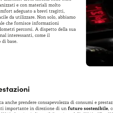
anizzati e con materiali molto
fort adeguato a brevi tragitti,
acile da utilizzare. Non solo, abbiamo
ale che fornisce informazioni
ilometri percorsi. A dispetto della sua
nal interessanti, come il
 di base.
frire comfort e funzionalità in uno
. La plancia centrale è dotata di un
i necessarie. Anche lo
spazio di
apacità di stivaggio nonostante le
olabile, è comodo e intuitivo, mentre
sso durante la guida. Richiedendo una
stazioni
dare una microcar in cui ogni
di guida piacevole e confortevole. In
erfetto equilibrio tra estetica e
a anche prendere consapevolezza di consumi e prestazion
iente senza sacrificare l’efficienza.
ti importante in direzione di un
futuro sostenibile
, 