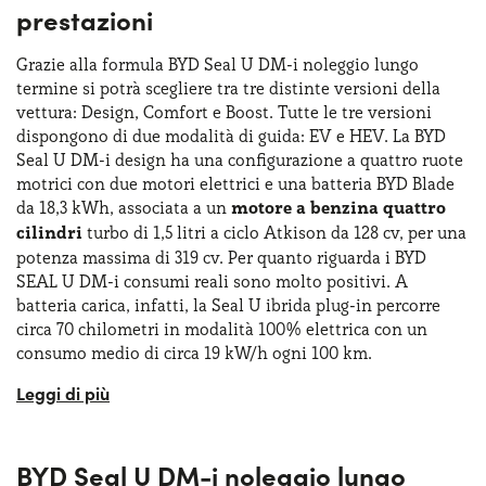
prestazioni
Grazie alla formula BYD Seal U DM-i noleggio lungo
termine si potrà scegliere tra tre distinte versioni della
vettura: Design, Comfort e Boost. Tutte le tre versioni
dispongono di due modalità di guida: EV e HEV. La BYD
Seal U DM-i design ha una configurazione a quattro ruote
motrici con due motori elettrici e una batteria BYD Blade
da 18,3 kWh, associata a un
motore a benzina quattro
cilindri
turbo di 1,5 litri a ciclo Atkison da 128 cv, per una
potenza massima di 319 cv. Per quanto riguarda i BYD
SEAL U DM-i consumi reali sono molto positivi. A
batteria carica, infatti, la Seal U ibrida plug-in percorre
circa 70 chilometri in modalità 100% elettrica con un
consumo medio di circa 19 kW/h ogni 100 km.
Le altre due versioni disponibili con la formula BYD Seal
U DM-i noleggio lungo termine sono a trazione anteriore
e montano un motore ibrido di 1,5 litri aspirato a ciclo
BYD Seal U DM-i noleggio lungo
Miller da 96 cv abbinato a un motore elettrico da 194 cv.