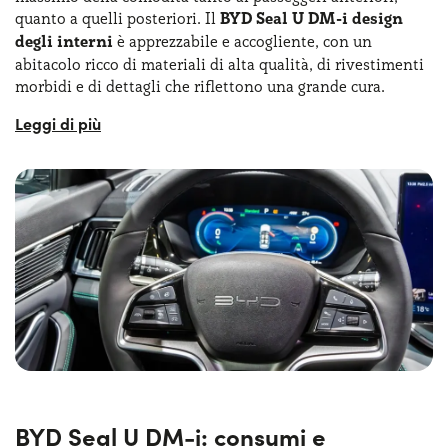
quanto a quelli posteriori. Il
BYD Seal U DM-i design
degli interni
è apprezzabile e accogliente, con un
abitacolo ricco di materiali di alta qualità, di rivestimenti
morbidi e di dettagli che riflettono una grande cura.
A bordo, l'infotainment è gestito da un ampio display
touch centrale, che integra funzionalità avanzate come la
navigazione satellitare, la connettività smartphone e il
controllo dei
sistemi del veicolo
. Tra gli accessori
disponibili con il BYD Seal U DM-i noleggio lungo termine
troviamo sedili riscaldabili, un sistema di climatizzazione
bi-zona e un impianto audio premium. Di impatto anche il
pomello del cambio in cristallo, così realizzato per fare
riferimento a un design ispirato all’oceano. Il tetto
panoramico è apribile elettricamente e c’è anche un filtro
interno PM2.5 che include un sistema di purificazione
dell’aria con l’allestimento BYD Seal U DM-i design.
BYD Seal U DM-i: consumi e