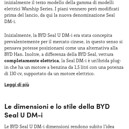
inizialmente il terzo modello della gamma di modelli
elettrici Warship Series. I piani vennero però modificati
prima del lancio, da qui la nuova denominazione Seal
DM-i.
Inizialmente, la BYD Seal U DM-i era stata concepita
prevalentemente per il mercato cinese, in questo senso si
pensava potesse posizionarsi come una alternativa alla
BYD Han. Inoltre, a differenza della BYD Seal, vettura
completamente elettrica
, la Seal DM-i è un’ibrida plug-
in che ha un motore a benzina da 1,5 litri con una potenza
di 130 cv, supportato da un motore elettrico.
La BYD Seal U DM-i ha portato al debutto anche in Europa
la
tecnologia Super DM, Dual Mode, che prevede
proprio l’unione di motore a benzina, motore
Le dimensioni e lo stile della BYD
elettrico e batteria Blade di BYD. In questo modo si
può godere di un’autonomia elettrica fino
a 125
Seal U DM-i
chilometri in base all’allestimento.
Le BYD Seal U DM-i dimensioni rendono subito l’idea