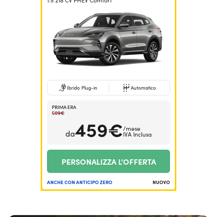
1.5 218 CV PHEV Comfort
Serve assistenza?
800595799
Ibrido Plug-in
Automatico
PRIMA ERA
509€
459€
/mese
da
IVA Inclusa
PERSONALIZZA L’OFFERTA
ANCHE CON ANTICIPO ZERO
NUOVO