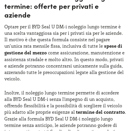
Mentre la
versione Boost
utilizza la stessa batteria Blade
termine: offerte per privati e
della versione Design, la versione Comfort ha una batteria
aziende
da 26,6 kWh che garantisce un’autonomia elettrica di 125
chilometri. La Seal U DM-i si rivela quindi una soluzione
Optare per il BYD Seal U DM-i noleggio lungo termine è
eccellente per chi cerca un veicolo ecologico con costi di
una scelta vantaggiosa sia per i privati sia per le aziende.
gestione contenuti.
Il motivo è che questa formula consiste nel pagare
un’unica rata mensile fissa, inclusiva di tutte le
spese di
gestione del mezzo
come assicurazione, manutenzione e
assistenza stradale e molto altro. In questo modo, privati
e aziende potranno concentrarsi unicamente sulla guida,
azzerando tutte le preoccupazioni legate alla gestione del
veicolo.
Inoltre, il noleggio lungo termine permette di accedere
alla BYD Seal U DM-i senza l'impegno di un acquisto,
offrendo flessibilità e la possibilità di scegliere il veicolo
più adatto alle proprie esigenze al
termine del contratto
.
Grazie alla formula BYD Seal U DM-i noleggio lungo
termine senza anticipo, le aziende potranno godere di