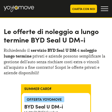
CHATTA CON NOI
Le offerte di noleggio a lungo
OFFERTE NOLEGGIO
LUNGO TERMINE
termine BYD Seal U DM-i
Privati
OFFERTE NOLEGGIO
AUTO USATE
Aziende e P.IVA
Richiedendo il
servizio BYD Seal U DM-i noleggio
lungo termine
privati e aziende possono semplificare la
CHI SIAMO
gestione dell’auto senza rischiare costi extra o vincoli
La nostra storia
all’acquisto a fine contratto! Scopri le offerte privati e
COME FUNZIONA
aziende disponibili!
Lavora con noi
PERCHÉ CONVIENE
SUMMER CARD
SCEGLI UN PAESE
OFFERTA YOYOMOVE
BYD Seal U DM-i