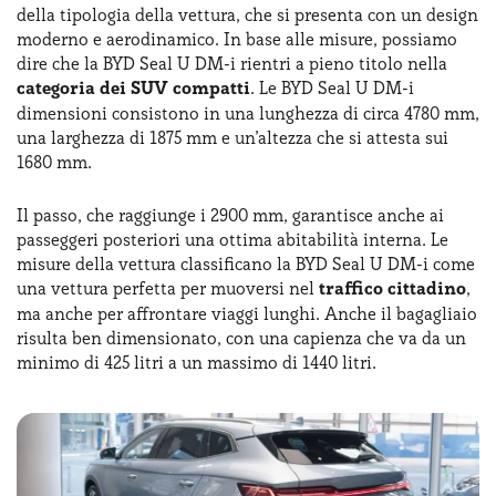
La BYD Seal U DM-i è probabilmente una delle novità più
della tipologia della vettura, che si presenta con un design
significative tra le auto ibride plug-in BYD, un’azienda
moderno e aerodinamico. In base alle misure, possiamo
cinese che, negli anni, ha saputo diventare leader nel
dire che la BYD Seal U DM-i rientri a pieno titolo nella
settore della mobilità sostenibile. L’idea del brand cinese
categoria dei SUV compatti
. Le BYD Seal U DM-i
era quello di realizzare una vettura con l’obiettivo di
dimensioni consistono in una lunghezza di circa 4780 mm,
coniugare efficienza, design accattivante e prestazioni
una larghezza di 1875 mm e un’altezza che si attesta sui
interessanti. Questo SUV di medie dimensioni utilizza la
1680 mm.
tecnologia DM-i, perfetta per ottimizzare
l’efficienza del
sistema ibrido
, garantire bassi consumi e un’autonomia
Il passo, che raggiunge i 2900 mm, garantisce anche ai
elettrica più che sufficiente per tutti gli spostamenti
passeggeri posteriori una ottima abitabilità interna. Le
quotidiani. In sostanza, la BYD Seal U DM-i si distingue
misure della vettura classificano la BYD Seal U DM-i come
per il suo approccio moderno e tecnologico,
una vettura perfetta per muoversi nel
traffico cittadino
,
posizionandosi come una scelta ideale per privati e
ma anche per affrontare viaggi lunghi. Anche il bagagliaio
aziende che desiderano un veicolo sostenibile senza
risulta ben dimensionato, con una capienza che va da un
rinunciare a comfort e stile.
minimo di 425 litri a un massimo di 1440 litri.