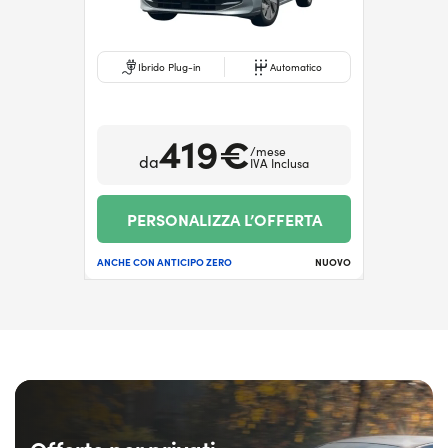
Ibrido Plug-in
Automatico
419€
/mese
da
IVA Inclusa
PERSONALIZZA L’OFFERTA
ANCHE CON ANTICIPO ZERO
NUOVO