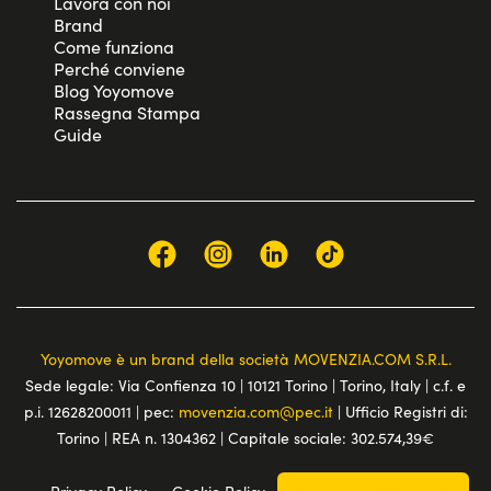
Lavora con noi
Brand
Come funziona
Perché conviene
Blog Yoyomove
Rassegna Stampa
Guide
Yoyomove è un brand della società MOVENZIA.COM S.R.L.
Sede legale: Via Confienza 10 | 10121 Torino | Torino, Italy | c.f. e
p.i. 12628200011 | pec:
movenzia.com@pec.it
| Ufficio Registri di:
Torino | REA n. 1304362 | Capitale sociale: 302.574,39€