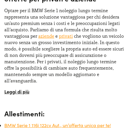
sono ancora più ridotti, consumando 5,4 l /100km. Quanti
desiderano il top delle prestazioni possono orientarsi
Optare per il BMW Serie 1 noleggio lungo termine
sulla
versione M135i xDrive
con motore 2.0 litri turbo da
rappresenta una soluzione vantaggiosa per chi desidera
306 cv, abbinato alla trazione integrale xDrive, che
un’auto premium senza i costi e le preoccupazioni legati
garantisce una guida entusiasmante e sicura in ogni
all’acquisto. Parliamo di una formula che risulta molto
condizione. Grazie a questa ampia scelta di
vantaggiosa per
aziende
e
privati
che vogliono un veicolo
motorizzazioni, la BMW Serie 1 soddisfa sia chi cerca
nuovo senza un grosso investimento iniziale. In questo
un’auto economica da gestire sia chi vuole un modello
modo, è possibile scegliere la propria auto ed essere sicuri
sportivo e performante.
di non doversi più preoccupare di assicurazione o
manutenzione. Per i privati, il noleggio lungo termine
offre la possibilità di cambiare auto frequentemente,
mantenendo sempre un modello aggiornato e
all’avanguardia.
Chi volesse, potrebbe richiedere anche una BMW Serie 1
usata, avendo comunque sempre la garanzia di guidare
un’auto ben funzionante. Non solo, con la formula BMW
Allestimenti:
Serie 1 noleggio lungo termine senza anticipo è possibile
ottimizzare i costi di gestione della
flotta aziendale
e
BMW Serie 1 116i 122cv Aut., un’offerta unica per te!
scegliere solo quelle offerte davvero in linea con le