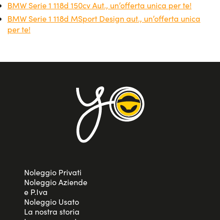
proprie esigenze per chilometraggio e durata. La BMW
BMW Serie 1 118d 150cv Aut., un’offerta unica per te!
Serie 1, con le sue dimensioni compatte, i suoi interni
BMW Serie 1 118d MSport Design aut., un’offerta unica
curati e le sue ottime prestazioni, è una scelta perfetta per
per te!
chi cerca praticità e stile in ogni situazione.
Noleggio Privati
Noleggio Aziende
e P.Iva
Noleggio Usato
La nostra storia