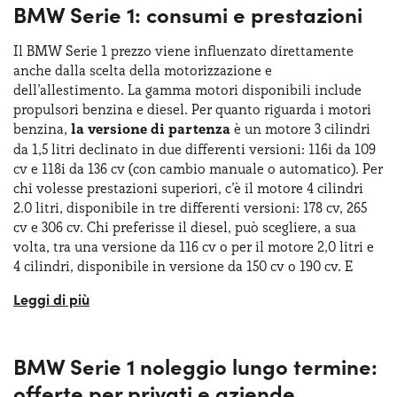
BMW Serie 1: consumi e prestazioni
Il BMW Serie 1 prezzo viene influenzato direttamente
anche dalla scelta della motorizzazione e
dell’allestimento. La gamma motori disponibili include
propulsori benzina e diesel. Per quanto riguarda i motori
benzina,
la versione di partenza
è un motore 3 cilindri
da 1,5 litri declinato in due differenti versioni: 116i da 109
cv e 118i da 136 cv (con cambio manuale o automatico). Per
chi volesse prestazioni superiori, c’è il motore 4 cilindri
2.0 litri, disponibile in tre differenti versioni: 178 cv, 265
cv e 306 cv. Chi preferisse il diesel, può scegliere, a sua
volta, tra una versione da 116 cv o per il motore 2,0 litri e
4 cilindri, disponibile in versione da 150 cv o 190 cv. E
per quanto riguarda i dati relativi a prestazioni e consumi?
I consumi non sono troppo elevati, basti pensare che i
motori benzina (versioni 116i e 118i) dichiarano dei
BMW Serie 1 noleggio lungo termine:
consumi che si attestano sui 6,6 l/100 km, che diventano
7,4 l /100 km per la versione M135i. I consumi per il diesel
offerte per privati e aziende