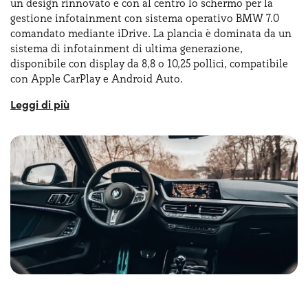
un design rinnovato e con al centro lo schermo per la
gestione infotainment con sistema operativo BMW 7.0
comandato mediante iDrive. La plancia è dominata da un
sistema di infotainment di ultima generazione,
disponibile con display da 8,8 o 10,25 pollici, compatibile
con Apple CarPlay e Android Auto.
Gli allestimenti offrono una vasta gamma di accessori, tra
cui il climatizzatore automatico bi-zona, sedili sportivi
con regolazioni elettriche, finiture in alluminio o legno
pregiato. Insomma, possiamo dire che la connettività sia
uno dei pregi maggiori di questa vettura, con strumenti
digitali e
tanti assistenti alla guida
come il cruise
control adattivo e il
parcheggio automatico
.
Riassumendo, i BMW Serie 1 interni riflettono
l’attenzione al dettaglio e l’alta qualità dei materiali tipica
del marchio. L’abitacolo è stato progettato per
massimizzare il comfort e la funzionalità, offrendo uno
spazio più ampio rispetto alle versioni precedenti,
soprattutto per i passeggeri posteriori.