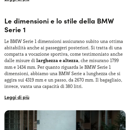
Con l’avvento della terza generazione, ci sono stati diversi
cambiamenti specialmente per quanto riguarda la
meccanica, uno su tutti il passaggio alla trazione anteriore
Le dimensioni e lo stile della BMW
o integrale. L’ultima generazione è stata realizzata con la
stessa piattaforma della serie precedente,
la UKL2
, per
Serie 1
quanto le dimensioni siano state leggermente aumentate.
La BMW Serie 1 noleggio lungo termine è una scelta ideale
Le BMW Serie 1 dimensioni assicurano subito una ottima
per chi desidera sperimentare il massimo del comfort e
abitabilità anche ai passeggeri posteriori. Si tratta di una
delle prestazioni senza i vincoli dell’acquisto. Questa
compatta a vocazione sportiva, come testimoniato anche
soluzione è particolarmente apprezzata sia dai privati che
dalle misure di
larghezza e altezza
, che misurano 1799
dalle aziende, grazie a formule flessibili e convenienti che
mm e 1434 mm. Per quanto riguarda le BMW Serie 1
includono servizi aggiuntivi come la manutenzione e
dimensioni, abbiamo una BMW Serie a lunghezza che si
l'assicurazione.
aggira sui 4319 mm e un passo, da 2670 mm. Il bagagliaio,
invece, vanta una capacità di 380 litri.
Esteticamente, il design della Serie 1 si distingue per linee
moderne e aggressive, con un frontale dominato dalla
classica calandra a doppio rene, ora più grande e
prominente. I fari full LED, disponibili di serie o come
optional a seconda delle versioni, riescono ad aggiungere