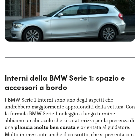
un
tocco di raffinatezza
, migliorando la visibilità in ogni
condizione. Nel complesso le BMW Serie 1 dimensioni
compatte e il design dinamico rendono la BMW Serie 1 un
modello accattivante per chi cerca un’auto dal look
sportivo e distintivo.
Interni della BMW Serie 1: spazio e
accessori a bordo
I BMW Serie 1 interni sono uno degli aspetti che
andrebbero maggiormente approfonditi della vettura. Con
la formula BMW Serie 1 noleggio a lungo termine
abbiamo un abitacolo che si caratterizza per la presenza di
una
plancia molto ben curata
e orientata al guidatore.
Molto interessante anche il cruscotto, che si presenta con