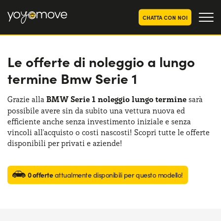
CHATTA CON NOI
Le offerte di noleggio a lungo
OFFERTE NOLEGGIO
LUNGO TERMINE
termine Bmw Serie 1
Privati
OFFERTE NOLEGGIO
AUTO USATE
Aziende e P.IVA
Grazie alla
BMW Serie 1 noleggio lungo termine
sarà
possibile avere sin da subito una vettura nuova ed
CHI SIAMO
efficiente anche senza investimento iniziale e senza
La nostra storia
vincoli all'acquisto o costi nascosti! Scopri tutte le offerte
COME FUNZIONA
disponibili per privati e aziende!
Lavora con noi
PERCHÉ CONVIENE
0 offerte
attualmente disponibili per questo modello!
SCEGLI UN PAESE