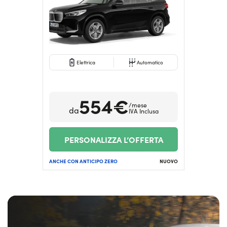
Serve assistenza?
800595799
Elettrica
Automatico
554€
/mese
da
IVA Inclusa
PERSONALIZZA L’OFFERTA
ANCHE CON ANTICIPO ZERO
NUOVO