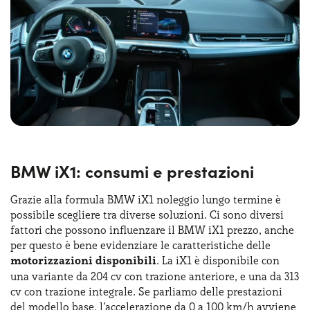
termine sarà possibile contare su
interni di qualità
,
come sottolineato, ad esempio, dal sistema Curved
Display che integra un quadro strumenti digitale da 10,25’’
e un display touch da 10,7’’. L’interfaccia è intuitiva e
supporta funzionalità come Apple CarPlay , Android Auto
e comandi vocali avanzati tramite l’assistente intelligente
BMW.
BMW iX1: consumi e prestazioni
Grazie alla formula BMW iX1 noleggio lungo termine è
possibile scegliere tra diverse soluzioni. Ci sono diversi
fattori che possono influenzare il BMW iX1 prezzo, anche
per questo è bene evidenziare le caratteristiche delle
motorizzazioni disponibili
. La iX1 è disponibile con
una variante da 204 cv con trazione anteriore, e una da 313
cv con trazione integrale. Se parliamo delle prestazioni
del modello base, l’accelerazione da 0 a 100 km/h avviene