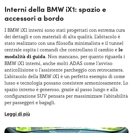
Interni della BMW iX1: spazio e
accessori a bordo
I BMW iX1 interni sono stati progettati con estrema cura
dei dettagli e con materiali di alta qualità. L’abitacolo è
stato realizzato con una filosofia minimalista e il tunnel
centrale ospita i comandi che controllano il cambio e
le
modalità di guida
. Non mancano, per quanto riguarda i
BMW iX1 interni, anche molti ADAS come l’avviso
anticollisione o l’assistente parcheggio con retrocamera.
L’abitacolo della BMW iX1 è un perfetto esempio di come
lusso e tecnologia possano coesistere armoniosamente. Lo
spazio interno è generoso, grazie al passo lungo e alla
configurazione SUV pensata per massimizzare l’abitabilità
per passeggeri e bagagli.
I sedili ergonomici, infine, offrono un comfort eccellente,
con materiali di alta qualità e finiture curate nei minimi
dettagli. Optando per una BMW iX1 noleggio lungo