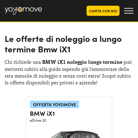
CHATTA CON NOI
Le offerte di noleggio a lungo
OFFERTE NOLEGGIO
LUNGO TERMINE
termine Bmw iX1
Privati
OFFERTE NOLEGGIO
AUTO USATE
Aziende e P.IVA
Chi richiede una
BMW iX1 noleggio lungo termine
può
mettersi subito alla guida sapendo già l'ammontare della
CHI SIAMO
rata mensile di noleggio e senza costi extra! Scopri subito
La nostra storia
le offerte disponibili per privati e aziende!
COME FUNZIONA
Lavora con noi
PERCHÉ CONVIENE
OFFERTA YOYOMOVE
BMW iX1
eDrive 20
SCEGLI UN PAESE