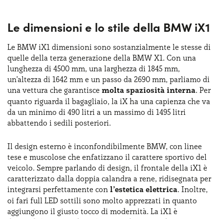
molto attento alla sostenibilità, ma senza mai rinunciare
alle caratteristiche premium del brand tedesco. La BMW
Le dimensioni e lo stile della BMW iX1
iX1 è pensata per chi cerca una vettura versatile, efficiente
e in grado di soddisfare le esigenze quotidiane con stile.
In sintesi, la BMW iX1 è sicuramente un nuovo standard
Le BMW iX1 dimensioni sono sostanzialmente le stesse di
di mobilità elettrica all’interno del segmento dei
SUV
quelle della terza generazione della BMW X1. Con una
compatti premium
lunghezza di 4500 mm, una larghezza di 1845 mm,
. Grazie alla formula BMW iX1
un’altezza di 1642 mm e un passo da 2690 mm, parliamo di
noleggio lungo termine sarà quindi possibile per tutti
una vettura che garantisce
molta spaziosità interna
. Per
mettersi alla guida di un’auto dal design elegante e
raffinato, ricco di tecnologie all’avanguardia e garanzia di
quanto riguarda il bagagliaio, la iX ha una capienza che va
prestazioni di alto livello. Per caratteristiche, si tratta del
da un minimo di 490 litri a un massimo di 1495 litri
modello perfetto per chi vuole un’auto sostenibile senza
abbattendo i sedili posteriori.
compromettere comfort e dinamica di guida.
Il design esterno è inconfondibilmente BMW, con linee
tese e muscolose che enfatizzano il carattere sportivo del
veicolo. Sempre parlando di design, il frontale della iX1 è
caratterizzato dalla doppia calandra a rene, ridisegnata per
integrarsi perfettamente con
l’estetica elettrica
. Inoltre,
oi fari full LED sottili sono molto apprezzati in quanto
aggiungono il giusto tocco di modernità. La iX1 è