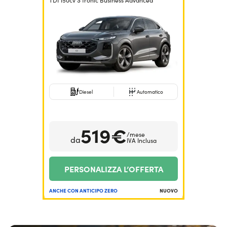
TDI 150cv S tronic Business Advanced
Serve assistenza?
800595799
Diesel
Automatico
519€
/mese
da
IVA Inclusa
PERSONALIZZA L’OFFERTA
ANCHE CON ANTICIPO ZERO
NUOVO