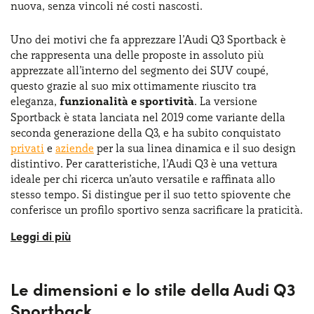
nuova, senza vincoli né costi nascosti.
Uno dei motivi che fa apprezzare l’Audi Q3 Sportback è
che rappresenta una delle proposte in assoluto più
apprezzate all’interno del segmento dei SUV coupé,
questo grazie al suo mix ottimamente riuscito tra
eleganza,
funzionalità e sportività
. La versione
Sportback è stata lanciata nel 2019 come variante della
seconda generazione della Q3, e ha subito conquistato
privati
e
aziende
per la sua linea dinamica e il suo design
distintivo. Per caratteristiche, l’Audi Q3 è una vettura
ideale per chi ricerca un’auto versatile e raffinata allo
stesso tempo. Si distingue per il suo tetto spiovente che
conferisce un profilo sportivo senza sacrificare la praticità.
Questo modello è dotato di tecnologie all'avanguardia e
offre diverse motorizzazioni, incluse varianti ibride,
rendendolo una scelta ideale per gli utenti privati e
Le dimensioni e lo stile della Audi Q3
aziendali. Grazie alla formula del
noleggio lungo
termine Audi Q3 Sportback
, è possibile accedere a
Sportback