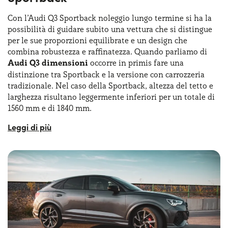
questa vettura premium senza dover affrontare l’impegno
di un acquisto tradizionale.
Con l’Audi Q3 Sportback noleggio lungo termine si ha la
possibilità di guidare subito una vettura che si distingue
L’Audi Q3 ha un design muscolare, declinato in due
per le sue proporzioni equilibrate e un design che
differenti configurazioni di carrozzeria: Sportback e SUV.
combina robustezza e raffinatezza. Quando parliamo di
La sua caratteristica principale è che la seconda
Audi Q3 dimensioni
occorre in primis fare una
generazione è costruita sul pianale MQB, lo stesso
distinzione tra Sportback e la versione con carrozzeria
utilizzato per la Volkswagen Golf. Un
ulteriore restyling
tradizionale. Nel caso della Sportback, altezza del tetto e
è avvenuto nel 2014, quando la gamma Q3 è stata
larghezza risultano leggermente inferiori per un totale di
completamente rivista con cambiamenti importanti per
1560 mm e di 1840 mm.
passaruota, paraurti e design.
La lunghezza misura 4500 mm, mentre il passo, di 2680
mm (nato sulla stessa
piattaforma MQB Volkswagen
) è
rimasto esattamente lo stesso. Le Audi Q3 dimensioni
sono ideali per chi ricerca un SUV compatto e spazioso e il
passo assicura un abitacolo ampio e confortevole a bordo
per tutti i passeggeri. Insomma, le Audi Q3 dimensioni
compatte la rendono perfetta sia per i contesti urbani sia
per i lunghi viaggi, combinando funzionalità e stile.