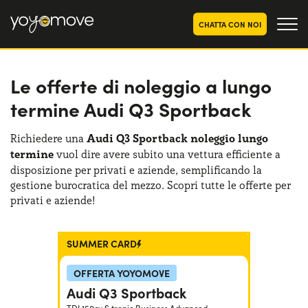
CHATTA CON NOI
Le offerte di noleggio a lungo
OFFERTE NOLEGGIO
LUNGO TERMINE
termine Audi Q3 Sportback
Privati
OFFERTE NOLEGGIO
AUTO USATE
Aziende e P.IVA
Richiedere una
Audi Q3 Sportback noleggio lungo
termine
vuol dire avere subito una vettura efficiente a
CHI SIAMO
disposizione per privati e aziende, semplificando la
La nostra storia
gestione burocratica del mezzo. Scopri tutte le offerte per
COME FUNZIONA
privati e aziende!
Lavora con noi
PERCHÉ CONVIENE
SUMMER CARD
SCEGLI UN PAESE
OFFERTA YOYOMOVE
Audi Q3 Sportback