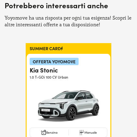
Potrebbero interessarti anche
Serve assistenza?
800595799
Yoyomove ha una risposta per ogni tua esigenza! Scopri le
altre interessanti offerte a tua disposizione!
SUMMER CARD
OFFERTA YOYOMOVE
Kia Stonic
1.0 T-GDi 100 CV Urban
Benzina
Manuale