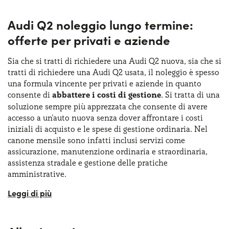
mentre la trazione integrale è riservata al 35 TDI e al 40
Audi Q2 noleggio lungo termine:
TFSI, per una
guida più sicura e dinamica
. Per chi vuole
il top delle prestazioni con l’Audi Q2 noleggio lungo
offerte per privati e aziende
termine c’è la possibilità di scegliere l’esclusiva Audi SQ2,
equipaggiata con un motore 2.0 TFSI da 300 CV. Questa
Sia che si tratti di richiedere una Audi Q2 nuova, sia che si
versione ad alte prestazioni
accelera da 0 a 100 km/h
in
tratti di richiedere una Audi Q2 usata, il noleggio è spesso
meno di 5 secondi e raggiunge una velocità massima di
una formula vincente per privati e aziende in quanto
250 km/h, garantendo emozioni uniche al volante. E per
consente di
abbattere i costi di gestione
. Si tratta di una
quanto riguarda i consumi? I motori benzina offrono
soluzione sempre più apprezzata che consente di avere
percorrenze interessanti comprese tra i 5,7 e i 7,9 l/100 km,
accesso a un'auto nuova senza dover affrontare i costi
mentre i diesel si attestano su valori ancora più contenuti,
iniziali di acquisto e le spese di gestione ordinaria. Nel
compresi tra 4,7 e 5,3 l/100 km.
canone mensile sono infatti inclusi servizi come
assicurazione, manutenzione ordinaria e straordinaria,
assistenza stradale e gestione delle pratiche
amministrative.
La formula dell’Audi Q2 noleggio lungo termine senza
anticipo consente di valutare una ottima alternativa
all’acquisto di una Audi Q2 nuova ed è una scelta comoda