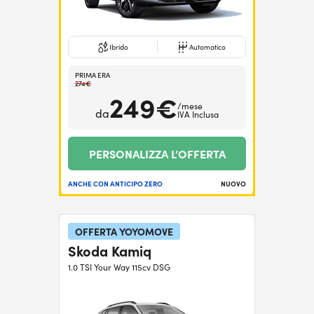
Ibrido
Automatico
PRIMA ERA
274€
249€
/mese
da
IVA Inclusa
PERSONALIZZA L’OFFERTA
ANCHE CON ANTICIPO ZERO
NUOVO
OFFERTA YOYOMOVE
Skoda Kamiq
1.0 TSI Your Way 115cv DSG