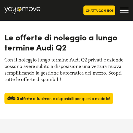
CHATTA CON NOI
Le offerte di noleggio a lungo
OFFERTE NOLEGGIO
LUNGO TERMINE
termine Audi Q2
Privati
OFFERTE NOLEGGIO
AUTO USATE
Aziende e P.IVA
Con il noleggio lungo termine Audi Q2 privati e aziende
possono avere subito a disposizione una vettura nuova
CHI SIAMO
semplificando la gestione burocratica del mezzo. Scopri
La nostra storia
tutte le offerte disponibili!
COME FUNZIONA
Lavora con noi
PERCHÉ CONVIENE
0 offerte
attualmente disponibili per questo modello!
SCEGLI UN PAESE