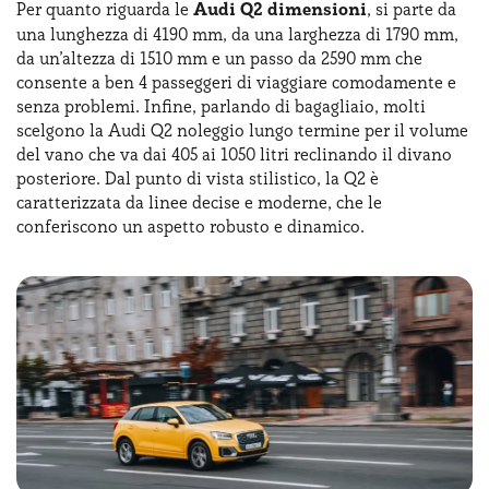
comprese finte prese d’aria e un inserto posteriore che
Per quanto riguarda le
Audi Q2 dimensioni
, si parte da
richiama gli estrattori delle auto da corsa. Questo
una lunghezza di 4190 mm, da una larghezza di 1790 mm,
aggiornamento ha subito confermato la Q2 come
da un’altezza di 1510 mm e un passo da 2590 mm che
un’opzione versatile e di tendenza nel segmento dei
consente a ben 4 passeggeri di viaggiare comodamente e
crossover premium.
senza problemi. Infine, parlando di bagagliaio, molti
scelgono la Audi Q2 noleggio lungo termine per il volume
del vano che va dai 405 ai 1050 litri reclinando il divano
posteriore. Dal punto di vista stilistico, la Q2 è
caratterizzata da linee decise e moderne, che le
conferiscono un aspetto robusto e dinamico.