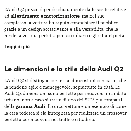
L’Audi Q2 prezzo dipende chiaramente dalle scelte relative
ad
allestimento e motorizzazione
, ma nel suo
complesso la vettura ha saputo conquistare il pubblico
grazie a un design accattivante e alla versatilità, che la
rende la vettura perfetta per uso urbano e gite fuori porta.
Pensata per un pubblico dinamico, la Q2 è un modello che
riesce a combinare in sé stile, tecnologia e prestazioni,
offrendo una guida sempre confortevole e sicura. Grazie
Le dimensioni e lo stile della Audi Q2
alla gamma di motorizzazioni e all'equipaggiamento
tecnologico all'avanguardia, l'Audi Q2 si è affermata come
una delle scelte più apprezzate nel segmento dei
SUV
L'Audi Q2 si distingue per le sue dimensioni compatte, che
compatti premium
la rendono agile e maneggevole, soprattutto in città. Le
. Con il passare degli anni, inoltre, la
Audi Q2 dimensioni sono perfette per muoversi in ambito
Q2 ha subito aggiornamenti anche piuttosto importanti
urbano, non a caso si tratta di uno dei SUV più compatti
che le hanno consentito di tenere il passo con tutte le
della
gamma Audi
. Il corpo vettura è un esempio di come
ultime innovazioni del mercato.
la casa tedesca si sia impegnata per realizzare un crossover
perfetto per muoversi nel traffico cittadino.
Tra le novità dell’ultimo aggiornamento spiccano la
mascherina ampliata e i paraurti con dettagli sportivi,