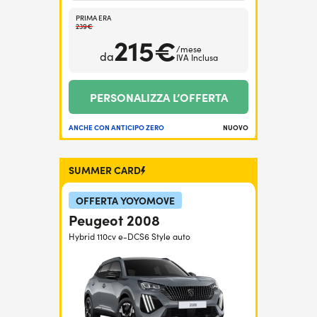
PRIMA ERA
239€
215€
/mese
da
IVA Inclusa
PERSONALIZZA L’OFFERTA
ANCHE CON ANTICIPO ZERO
NUOVO
SUMMER CARD
OFFERTA YOYOMOVE
Peugeot 2008
Hybrid 110cv e-DCS6 Style auto