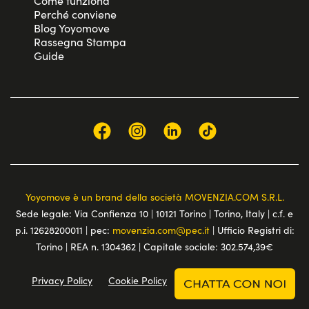
Come funziona
Perché conviene
Blog Yoyomove
Rassegna Stampa
Guide
Yoyomove è un brand della società MOVENZIA.COM S.R.L.
Sede legale: Via Confienza 10 | 10121 Torino | Torino, Italy | c.f. e
p.i. 12628200011 | pec:
movenzia.com@pec.it
| Ufficio Registri di:
Torino | REA n. 1304362 | Capitale sociale: 302.574,39€
Privacy Policy
Cookie Policy
Terms and conditions