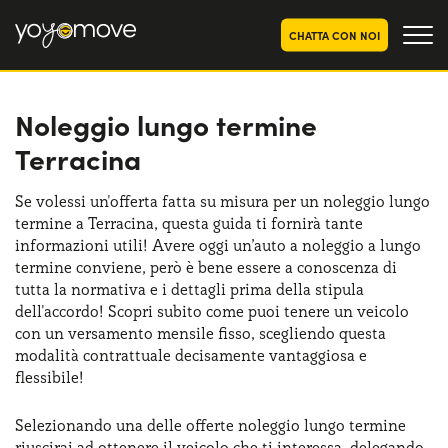
CHATTA CON NOI
Noleggio lungo termine
OFFERTE NOLEGGIO
LUNGO TERMINE
Terracina
Privati
OFFERTE NOLEGGIO
AUTO USATE
Aziende e P.IVA
Se volessi un'offerta fatta su misura per un noleggio lungo
termine a Terracina, questa guida ti fornirà tante
CHI SIAMO
informazioni utili! Avere oggi un’auto a noleggio a lungo
La nostra storia
termine conviene, però è bene essere a conoscenza di
COME FUNZIONA
tutta la normativa e i dettagli prima della stipula
Lavora con noi
dell'accordo! Scopri subito come puoi tenere un veicolo
PERCHÉ CONVIENE
con un versamento mensile fisso, scegliendo questa
modalità contrattuale decisamente vantaggiosa e
flessibile!
SCEGLI UN PAESE
Selezionando una delle offerte noleggio lungo termine
riuscirai ad ottenere il veicolo che ti interessa, delegando