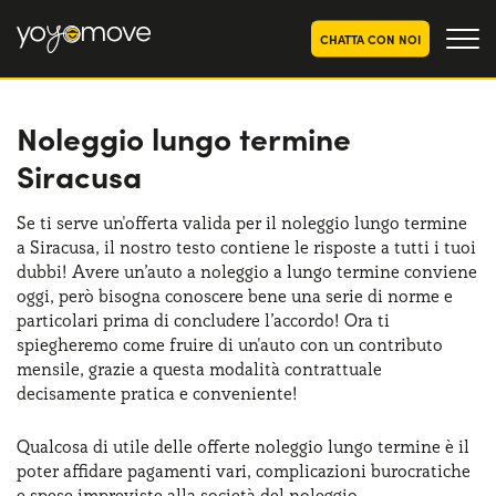
CHATTA CON NOI
Noleggio lungo termine
OFFERTE NOLEGGIO
LUNGO TERMINE
Siracusa
Privati
OFFERTE NOLEGGIO
AUTO USATE
Aziende e P.IVA
Se ti serve un'offerta valida per il noleggio lungo termine
a Siracusa, il nostro testo contiene le risposte a tutti i tuoi
CHI SIAMO
dubbi! Avere un’auto a noleggio a lungo termine conviene
La nostra storia
oggi, però bisogna conoscere bene una serie di norme e
COME FUNZIONA
particolari prima di concludere l’accordo! Ora ti
Lavora con noi
spiegheremo come fruire di un'auto con un contributo
PERCHÉ CONVIENE
mensile, grazie a questa modalità contrattuale
decisamente pratica e conveniente!
SCEGLI UN PAESE
Qualcosa di utile delle offerte noleggio lungo termine è il
poter affidare pagamenti vari, complicazioni burocratiche
e spese impreviste alla società del noleggio.