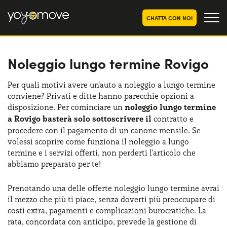
CHATTA CON NOI
Noleggio lungo termine Rovigo
OFFERTE NOLEGGIO
LUNGO TERMINE
Privati
OFFERTE NOLEGGIO
Per quali motivi avere un'auto a noleggio a lungo termine
AUTO USATE
conviene? Privati e ditte hanno parecchie opzioni a
Aziende e P.IVA
disposizione. Per cominciare un
noleggio lungo termine
CHI SIAMO
a Rovigo basterà solo sottoscrivere il
contratto e
procedere con il pagamento di un canone mensile. Se
La nostra storia
COME FUNZIONA
volessi scoprire come funziona il noleggio a lungo
termine e i servizi offerti, non perderti l'articolo che
Lavora con noi
PERCHÉ CONVIENE
abbiamo preparato per te!
Prenotando una delle offerte noleggio lungo termine avrai
il mezzo che più ti piace, senza doverti più preoccupare di
SCEGLI UN PAESE
costi extra, pagamenti e complicazioni burocratiche. La
rata, concordata con anticipo, prevede la gestione di