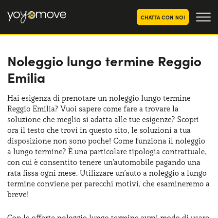
CHATTA CON NOI
Noleggio lungo termine Reggio
OFFERTE NOLEGGIO
LUNGO TERMINE
Emilia
Privati
OFFERTE NOLEGGIO
AUTO USATE
Aziende e P.IVA
Hai esigenza di prenotare un noleggio lungo termine
Reggio Emilia? Vuoi sapere come fare a trovare la
CHI SIAMO
soluzione che meglio si adatta alle tue esigenze? Scopri
La nostra storia
ora il testo che trovi in questo sito, le soluzioni a tua
COME FUNZIONA
disposizione non sono poche! Come funziona il noleggio
Lavora con noi
a lungo termine? È una particolare tipologia contrattuale,
PERCHÉ CONVIENE
con cui è consentito tenere un’automobile pagando una
rata fissa ogni mese. Utilizzare un’auto a noleggio a lungo
termine conviene per parecchi motivi, che esamineremo a
SCEGLI UN PAESE
breve!
Con le offerte noleggio lungo termine avrai modo di usare