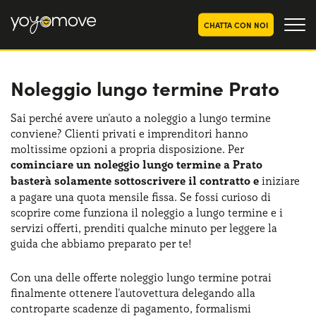
CHATTA CON NOI
Noleggio lungo termine Prato
OFFERTE NOLEGGIO
LUNGO TERMINE
Privati
OFFERTE NOLEGGIO
Sai perché avere un'auto a noleggio a lungo termine
AUTO USATE
conviene? Clienti privati e imprenditori hanno
Aziende e P.IVA
moltissime opzioni a propria disposizione. Per
CHI SIAMO
cominciare un noleggio lungo termine a Prato
basterà solamente sottoscrivere il contratto e
iniziare
La nostra storia
COME FUNZIONA
a pagare una quota mensile fissa. Se fossi curioso di
scoprire come funziona il noleggio a lungo termine e i
Lavora con noi
PERCHÉ CONVIENE
servizi offerti, prenditi qualche minuto per leggere la
guida che abbiamo preparato per te!
Con una delle offerte noleggio lungo termine potrai
SCEGLI UN PAESE
finalmente ottenere l'autovettura delegando alla
controparte scadenze di pagamento, formalismi