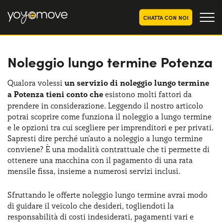
CHATTA CON NOI
Noleggio lungo termine Potenza
OFFERTE NOLEGGIO
LUNGO TERMINE
Privati
OFFERTE NOLEGGIO
Qualora volessi
un servizio di noleggio lungo termine
AUTO USATE
a Potenza tieni conto che
esistono molti fattori da
Aziende e P.IVA
prendere in considerazione. Leggendo il nostro articolo
CHI SIAMO
potrai scoprire come funziona il noleggio a lungo termine
e le opzioni tra cui scegliere per imprenditori e per privati.
La nostra storia
COME FUNZIONA
Sapresti dire perché un'auto a noleggio a lungo termine
conviene? È una modalità contrattuale che ti permette di
Lavora con noi
PERCHÉ CONVIENE
ottenere una macchina con il pagamento di una rata
mensile fissa, insieme a numerosi servizi inclusi.
Sfruttando le offerte noleggio lungo termine avrai modo
SCEGLI UN PAESE
di guidare il veicolo che desideri, togliendoti la
responsabilità di costi indesiderati, pagamenti vari e