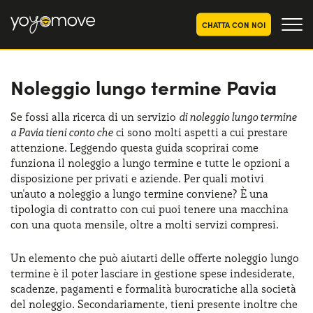
CHATTA CON NOI
Noleggio lungo termine Pavia
OFFERTE NOLEGGIO
LUNGO TERMINE
Privati
OFFERTE NOLEGGIO
Se fossi alla ricerca di un servizio
di noleggio lungo termine
AUTO USATE
a Pavia tieni conto che
ci sono molti aspetti a cui prestare
Aziende e P.IVA
attenzione. Leggendo questa guida scoprirai come
CHI SIAMO
funziona il noleggio a lungo termine e tutte le opzioni a
disposizione per privati e aziende. Per quali motivi
La nostra storia
COME FUNZIONA
un'auto a noleggio a lungo termine conviene? È una
tipologia di contratto con cui puoi tenere una macchina
Lavora con noi
PERCHÉ CONVIENE
con una quota mensile, oltre a molti servizi compresi.
Un elemento che può aiutarti delle offerte noleggio lungo
termine è il poter lasciare in gestione spese indesiderate,
SCEGLI UN PAESE
scadenze, pagamenti e formalità burocratiche alla società
del noleggio. Secondariamente, tieni presente inoltre che