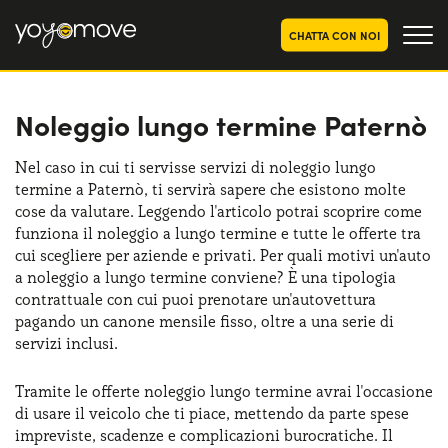
CHATTA CON NOI
Noleggio lungo termine Paternò
OFFERTE NOLEGGIO
LUNGO TERMINE
Privati
OFFERTE NOLEGGIO
Nel caso in cui ti servisse servizi di noleggio lungo
AUTO USATE
termine a Paternò, ti servirà sapere che esistono molte
Aziende e P.IVA
cose da valutare. Leggendo l'articolo potrai scoprire come
CHI SIAMO
funziona il noleggio a lungo termine e tutte le offerte tra
cui scegliere per aziende e privati. Per quali motivi un'auto
La nostra storia
COME FUNZIONA
a noleggio a lungo termine conviene? È una tipologia
contrattuale con cui puoi prenotare un'autovettura
Lavora con noi
PERCHÉ CONVIENE
pagando un canone mensile fisso, oltre a una serie di
servizi inclusi.
Tramite le offerte noleggio lungo termine avrai l'occasione
SCEGLI UN PAESE
di usare il veicolo che ti piace, mettendo da parte spese
impreviste, scadenze e complicazioni burocratiche. Il