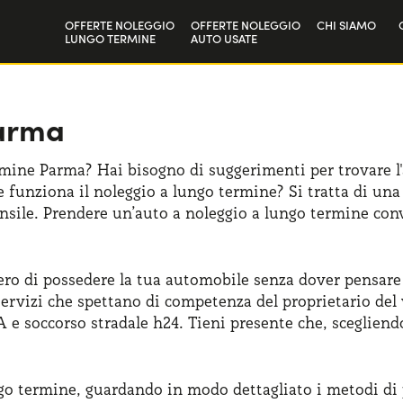
OFFERTE NOLEGGIO
OFFERTE NOLEGGIO
CHI SIAMO
LUNGO TERMINE
AUTO USATE
Privati
La nostra sto
Aziende e P.IVA
Lavora con n
Parma
mine Parma? Hai bisogno di suggerimenti per trovare l'a
 funziona il noleggio a lungo termine? Si tratta di una
sile. Prendere un’auto a noleggio a lungo termine conv
ero di possedere la tua automobile senza dover pensare 
servizi che spettano di competenza del proprietario del 
e soccorso stradale h24. Tieni presente che, scegliend
ngo termine, guardando in modo dettagliato i metodi di