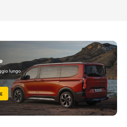
e
eggio lungo
TE