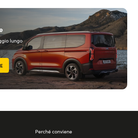
e
eggio lungo
TE
Perché conviene