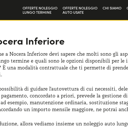
OFFERTE NOLEGGIO
OFFERTE NOLEGGIO
CHI SIAMO
LUNGO TERMINE
AUTO USATE
Privati
La nostra st
Aziende e P.IVA
Lavora con 
cera Inferiore
e a Nocera Inferiore devi sapere che molti sono gli aspe
ungo termine e quali sono le opzioni disponibili per le i
? È una modalità contrattuale che ti permette di prende
.
ossibilità di guidare l'autovettura di cui necessiti, del
 pagamento, concordato a priori, prevede la gestione d
no, ad esempio, manutenzione ordinaria, sostituzione sta
ncordando un importo mensile maggiore, ne potrai anche
duzione, allora vediamo insieme un noleggio auto lungo