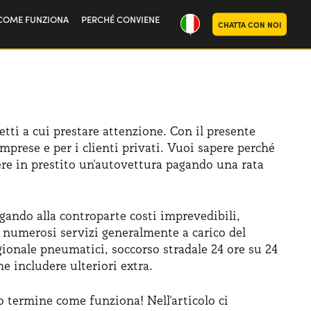
COME FUNZIONA
PERCHÉ CONVIENE
CHATTA CON NOI
oria
noi
tti a cui prestare attenzione. Con il presente
mprese e per i clienti privati. Vuoi sapere perché
re in prestito un'autovettura pagando una rata
egando alla controparte costi imprevedibili,
i numerosi servizi generalmente a carico del
gionale pneumatici, soccorso stradale 24 ore su 24
 includere ulteriori extra.
 termine come funziona! Nell'articolo ci