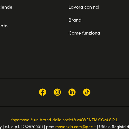
ziende
Lavora con noi
Brand
sato
Come funziona
Yoyomove è un brand della società MOVENZIA.COM S.R.L.
 | c.f. e p.i. 12628200011 | pec:
movenzia.com@pec.it
| Ufficio Registri 