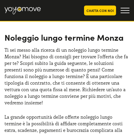
CHATTA CON NOI
Noleggio lungo termine Monza
OFFERTE NOLEGGIO
LUNGO TERMINE
Privati
OFFERTE NOLEGGIO
Ti sei messo alla ricerca di un noleggio lungo termine
AUTO USATE
Monza? Hai bisogno di consigli per trovare l'offerta che fa
Aziende e P.IVA
per te? Scopri subito la guida seguente, le soluzioni
CHI SIAMO
presenti sono più numerose di quanto pensi! Come
funziona il noleggio a lungo termine? È una particolare
La nostra storia
COME FUNZIONA
tipologia di contratto, che ti consente di ottenere una
vettura con una quota fissa al mese. Richiedere un’auto a
Lavora con noi
PERCHÉ CONVIENE
noleggio a lungo termine conviene per più motivi, che
vedremo insieme!
La grande opportunità delle offerte noleggio lungo
SCEGLI UN PAESE
termine è la possibilità di affidare completamente costi
extra, scadenze, pagamenti e burocrazia complicata alla