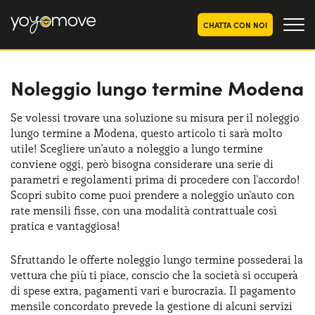
CHATTA CON NOI
Noleggio lungo termine Modena
OFFERTE NOLEGGIO
LUNGO TERMINE
Privati
OFFERTE NOLEGGIO
Se volessi trovare una soluzione su misura per il noleggio
AUTO USATE
lungo termine a Modena, questo articolo ti sarà molto
Aziende e P.IVA
utile! Scegliere un’auto a noleggio a lungo termine
CHI SIAMO
conviene oggi, però bisogna considerare una serie di
parametri e regolamenti prima di procedere con l'accordo!
La nostra storia
COME FUNZIONA
Scopri subito come puoi prendere a noleggio un'auto con
rate mensili fisse, con una modalità contrattuale così
Lavora con noi
PERCHÉ CONVIENE
pratica e vantaggiosa!
Sfruttando le offerte noleggio lungo termine possederai la
vettura che più ti piace, conscio che la società si occuperà
SCEGLI UN PAESE
di spese extra, pagamenti vari e burocrazia. Il pagamento
mensile concordato prevede la gestione di alcuni servizi