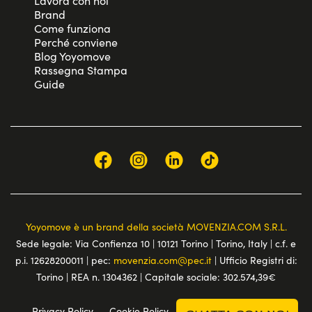
Lavora con noi
Brand
Come funziona
Perché conviene
Blog Yoyomove
Rassegna Stampa
Guide
Yoyomove è un brand della società MOVENZIA.COM S.R.L.
Sede legale: Via Confienza 10 | 10121 Torino | Torino, Italy | c.f. e
p.i. 12628200011 | pec:
movenzia.com@pec.it
| Ufficio Registri di:
Torino | REA n. 1304362 | Capitale sociale: 302.574,39€
Privacy Policy
Cookie Policy
Terms and conditions