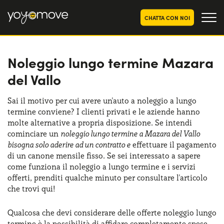
CHATTA CON NOI
Noleggio lungo termine Mazara
OFFERTE NOLEGGIO
LUNGO TERMINE
del Vallo
Privati
OFFERTE NOLEGGIO
AUTO USATE
Aziende e P.IVA
Sai il motivo per cui avere un'auto a noleggio a lungo
termine conviene? I clienti privati e le aziende hanno
CHI SIAMO
molte alternative a propria disposizione. Se intendi
La nostra storia
cominciare un
noleggio lungo termine a Mazara del Vallo
COME FUNZIONA
bisogna solo aderire ad un contratto e
effettuare il pagamento
Lavora con noi
di un canone mensile fisso. Se sei interessato a sapere
PERCHÉ CONVIENE
come funziona il noleggio a lungo termine e i servizi
offerti, prenditi qualche minuto per consultare l'articolo
che trovi qui!
SCEGLI UN PAESE
Qualcosa che devi considerare delle offerte noleggio lungo
termine è la possibilità di affidare completamente spese