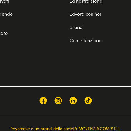
ivati
La nostra storia
ziende
Lavora con noi
Brand
sato
Come funziona
Yoyomove è un brand della società MOVENZIA.COM S.R.L.