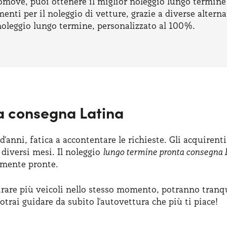
omove, puoi ottenere il miglior noleggio lungo termine
nti per il noleggio di vetture, grazie a diverse alternat
noleggio lungo termine, personalizzato al 100%.
a consegna Latina
'anni, fatica a accontentare le richieste. Gli acquiren
 diversi mesi. Il noleggio
lungo termine pronta consegna L
amente pronte.
are più veicoli nello stesso momento, potranno tranqui
otrai guidare da subito l'autovettura che più ti piace!