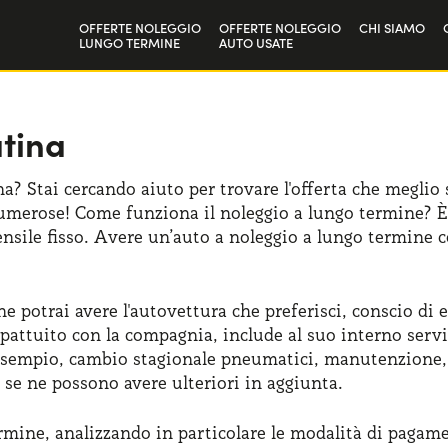
OFFERTE NOLEGGIO
OFFERTE NOLEGGIO
CHI SIAMO
LUNGO TERMINE
AUTO USATE
Privati
La nostra st
Aziende e P.IVA
Lavora con 
tina
? Stai cercando aiuto per trovare l'offerta che meglio si
umerose! Come funziona il noleggio a lungo termine? È 
sile fisso. Avere un’auto a noleggio a lungo termine c
 potrai avere l'autovettura che preferisci, conscio di 
attuito con la compagnia, include al suo interno serviz
esempio, cambio stagionale pneumatici, manutenzione, a
 se ne possono avere ulteriori in aggiunta.
ermine, analizzando in particolare le modalità di pagam