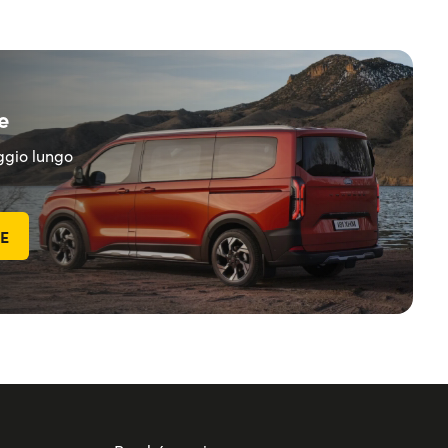
e
eggio lungo
TE