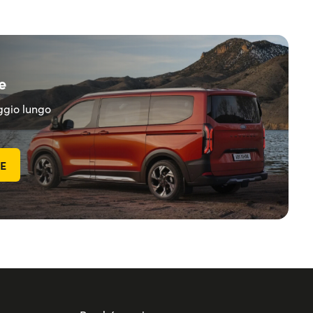
e
eggio lungo
TE