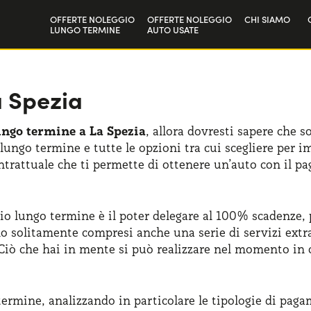
OFFERTE NOLEGGIO
OFFERTE NOLEGGIO
CHI SIAMO
LUNGO TERMINE
AUTO USATE
Privati
La nostra sto
Aziende e P.IVA
Lavora con n
a Spezia
ungo termine a La Spezia
, allora dovresti sapere che 
lungo termine e tutte le opzioni tra cui scegliere per i
rattuale che ti permette di ottenere un’auto con il pa
io lungo termine è il poter delegare al 100% scadenze, 
o solitamente compresi anche una serie di servizi extr
 che hai in mente si può realizzare nel momento in c
ermine, analizzando in particolare le tipologie di pagam