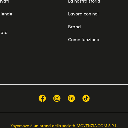
ivati
La nostra storia
ziende
Lavora con noi
Brand
sato
Come funziona
Yoyomove è un brand della società MOVENZIA.COM S.R.L.