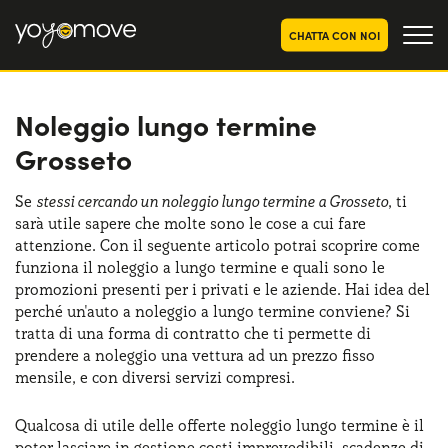
CHATTA CON NOI
Noleggio lungo termine
OFFERTE NOLEGGIO
LUNGO TERMINE
Grosseto
Privati
OFFERTE NOLEGGIO
AUTO USATE
Aziende e P.IVA
Se
stessi cercando un noleggio lungo termine a Grosseto
, ti
sarà utile sapere che molte sono le cose a cui fare
CHI SIAMO
attenzione. Con il seguente articolo potrai scoprire come
La nostra storia
funziona il noleggio a lungo termine e quali sono le
COME FUNZIONA
promozioni presenti per i privati e le aziende. Hai idea del
Lavora con noi
perché un'auto a noleggio a lungo termine conviene? Si
PERCHÉ CONVIENE
tratta di una forma di contratto che ti permette di
prendere a noleggio una vettura ad un prezzo fisso
mensile, e con diversi servizi compresi.
SCEGLI UN PAESE
Qualcosa di utile delle offerte noleggio lungo termine è il
poter lasciare in gestione costi imprevedibili, scadenze di