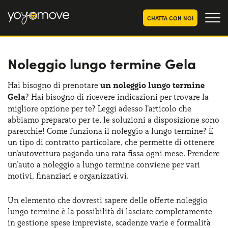
CHATTA CON NOI
Noleggio lungo termine Gela
OFFERTE NOLEGGIO
LUNGO TERMINE
Privati
OFFERTE NOLEGGIO
Hai bisogno di prenotare
un noleggio lungo termine
AUTO USATE
Gela
? Hai bisogno di ricevere indicazioni per trovare la
Aziende e P.IVA
migliore opzione per te? Leggi adesso l'articolo che
CHI SIAMO
abbiamo preparato per te, le soluzioni a disposizione sono
parecchie! Come funziona il noleggio a lungo termine? È
La nostra storia
COME FUNZIONA
un tipo di contratto particolare, che permette di ottenere
un'autovettura pagando una rata fissa ogni mese. Prendere
Lavora con noi
PERCHÉ CONVIENE
un’auto a noleggio a lungo termine conviene per vari
motivi, finanziari e organizzativi.
Un elemento che dovresti sapere delle offerte noleggio
SCEGLI UN PAESE
lungo termine è la possibilità di lasciare completamente
in gestione spese impreviste, scadenze varie e formalità