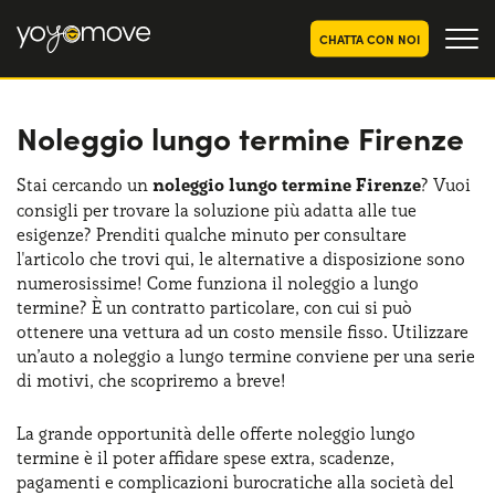
CHATTA CON NOI
Noleggio lungo termine Firenze
OFFERTE NOLEGGIO
LUNGO TERMINE
Privati
OFFERTE NOLEGGIO
Stai cercando un
noleggio lungo termine Firenze
? Vuoi
AUTO USATE
consigli per trovare la soluzione più adatta alle tue
Aziende e P.IVA
esigenze? Prenditi qualche minuto per consultare
CHI SIAMO
l'articolo che trovi qui, le alternative a disposizione sono
numerosissime! Come funziona il noleggio a lungo
La nostra storia
COME FUNZIONA
termine? È un contratto particolare, con cui si può
ottenere una vettura ad un costo mensile fisso. Utilizzare
Lavora con noi
PERCHÉ CONVIENE
un’auto a noleggio a lungo termine conviene per una serie
di motivi, che scopriremo a breve!
La grande opportunità delle offerte noleggio lungo
SCEGLI UN PAESE
termine è il poter affidare spese extra, scadenze,
pagamenti e complicazioni burocratiche alla società del