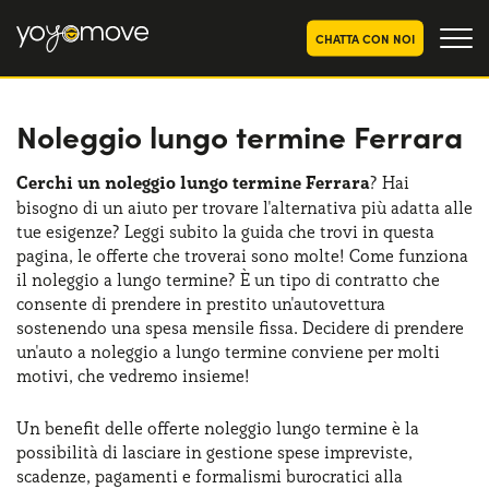
CHATTA CON NOI
Noleggio lungo termine Ferrara
OFFERTE NOLEGGIO
LUNGO TERMINE
Privati
OFFERTE NOLEGGIO
Cerchi un noleggio lungo termine Ferrara
? Hai
AUTO USATE
bisogno di un aiuto per trovare l'alternativa più adatta alle
Aziende e P.IVA
tue esigenze? Leggi subito la guida che trovi in questa
CHI SIAMO
pagina, le offerte che troverai sono molte! Come funziona
il noleggio a lungo termine? È un tipo di contratto che
La nostra storia
COME FUNZIONA
consente di prendere in prestito un'autovettura
sostenendo una spesa mensile fissa. Decidere di prendere
Lavora con noi
PERCHÉ CONVIENE
un'auto a noleggio a lungo termine conviene per molti
motivi, che vedremo insieme!
Un benefit delle offerte noleggio lungo termine è la
SCEGLI UN PAESE
possibilità di lasciare in gestione spese impreviste,
scadenze, pagamenti e formalismi burocratici alla