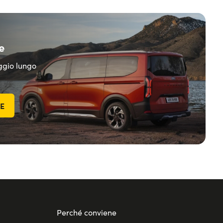
e
eggio lungo
TE
Perché conviene