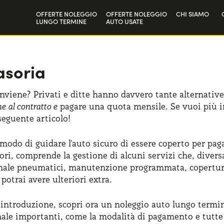
OFFERTE NOLEGGIO
OFFERTE NOLEGGIO
CHI SIAMO
LUNGO TERMINE
AUTO USATE
Privati
La nostra sto
Aziende e P.IVA
Lavora con n
asoria
nviene? Privati e ditte hanno davvero tante alternative 
e al contratto e
pagare una quota mensile. Se vuoi più i
 seguente articolo!
modo di guidare l'auto sicuro di essere coperto per pag
ori, comprende la gestione di alcuni servizi che, diver
ionale pneumatici, manutenzione programmata, copertur
otrai avere ulteriori extra.
introduzione, scopri ora un noleggio auto lungo termi
le importanti, come la modalità di pagamento e tutte le 