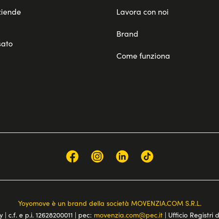
ziende
Lavora con noi
Brand
sato
Come funziona
Yoyomove è un brand della società MOVENZIA.COM S.R.L.
 | c.f. e p.i. 12628200011 | pec:
movenzia.com@pec.it
| Ufficio Registri 