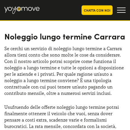
CHATTA CON NOI
Noleggio lungo termine Carrara
OFFERTE NOLEGGIO
LUNGO TERMINE
Privati
OFFERTE NOLEGGIO
Se cerchi un servizio di noleggio lungo termine a Carrara
AUTO USATE
allora tieni conto che sono molte le cose da considerare.
Aziende e P.IVA
Con il nostro articolo potrai scoprire come funziona il
CHI SIAMO
noleggio a lungo termine e tutte le opzioni a disposizione
per le aziende e i privati. Per quale ragione un'auto a
La nostra storia
COME FUNZIONA
noleggio a lungo termine conviene? È una tipologia
contrattuale con cui puoi tenere un'auto pagando un
Lavora con noi
PERCHÉ CONVIENE
contributo mensile, oltre a numerosi servizi inclusi.
Usufruendo delle offerte noleggio lungo termine potrai
finalmente ottenere il veicolo che vuoi, senza dover
SCEGLI UN PAESE
pensare a costi extra, scadenze varie e formalismi
burocratici. La rata mensile, concordata con la società,