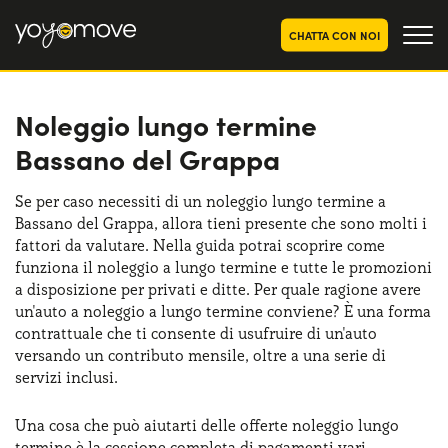
CHATTA CON NOI
Noleggio lungo termine
OFFERTE NOLEGGIO
LUNGO TERMINE
Bassano del Grappa
Privati
OFFERTE NOLEGGIO
AUTO USATE
Aziende e P.IVA
Se per caso necessiti di un noleggio lungo termine a
Bassano del Grappa, allora tieni presente che sono molti i
CHI SIAMO
fattori da valutare. Nella guida potrai scoprire come
La nostra storia
funziona il noleggio a lungo termine e tutte le promozioni
COME FUNZIONA
a disposizione per privati e ditte. Per quale ragione avere
Lavora con noi
un'auto a noleggio a lungo termine conviene? È una forma
PERCHÉ CONVIENE
contrattuale che ti consente di usufruire di un'auto
versando un contributo mensile, oltre a una serie di
servizi inclusi.
SCEGLI UN PAESE
Una cosa che può aiutarti delle offerte noleggio lungo
termine è la cessione completa di pagamenti vari,