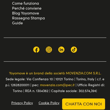
Come funziona
Perché conviene
Blog Yoyomove
Rassegna Stampa
Guide
Yoyomove è un brand della società MOVENZIA.COM S.R.L.
Sede legale: Via Confienza 10 | 10121 Torino | Torino, Italy | c.f. e
p.i. 12628200011 | pec:
movenzia.com@pec.it
| Ufficio Registri di:
Torino | REA n. 1304362 | Capitale sociale: 302.574,39€
Privacy Policy
Cookie Policy
Terms and conditions