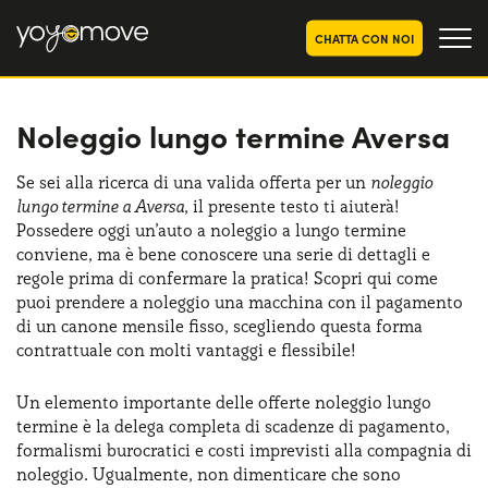
CHATTA CON NOI
Noleggio lungo termine Aversa
OFFERTE NOLEGGIO
LUNGO TERMINE
Privati
OFFERTE NOLEGGIO
Se sei alla ricerca di una valida offerta per un
noleggio
AUTO USATE
lungo termine a Aversa
, il presente testo ti aiuterà!
Aziende e P.IVA
Possedere oggi un’auto a noleggio a lungo termine
CHI SIAMO
conviene, ma è bene conoscere una serie di dettagli e
regole prima di confermare la pratica! Scopri qui come
La nostra storia
COME FUNZIONA
puoi prendere a noleggio una macchina con il pagamento
di un canone mensile fisso, scegliendo questa forma
Lavora con noi
PERCHÉ CONVIENE
contrattuale con molti vantaggi e flessibile!
Un elemento importante delle offerte noleggio lungo
termine è la delega completa di scadenze di pagamento,
SCEGLI UN PAESE
formalismi burocratici e costi imprevisti alla compagnia di
noleggio. Ugualmente, non dimenticare che sono