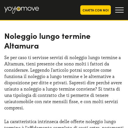
CHATTA CON NOI
Noleggio lungo termine
OFFERTE NOLEGGIO
LUNGO TERMINE
Altamura
Privati
OFFERTE NOLEGGIO
AUTO USATE
Aziende e P.IVA
Se per caso ti servisse servizi di noleggio lungo termine a
Altamura, tieni presente che sono molti i fattori da
CHI SIAMO
considerare. Leggendo l'articolo potrai scoprire come
La nostra storia
funziona il noleggio a lungo termine e le alternative a
COME FUNZIONA
disposizione per ditte e privati. Sapresti dire perché avere
Lavora con noi
un'auto a noleggio a lungo termine conviene? Si tratta di
PERCHÉ CONVIENE
una tipologia di contratto che ti permette di tenere
un'automobile con rate mensili fisse, e con molti servizi
compresi.
SCEGLI UN PAESE
La caratteristica intrinseca delle offerte noleggio lungo
termine è l'affidamento completo di costi extra, pagamenti