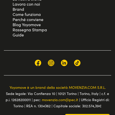
Lavora con noi
Brand
Come funziona
Perché conviene
Blog Yoyomove
Rassegna Stampa
Guide
Yoyomove è un brand della società MOVENZIA.COM S.R.L.
Sede legale: Via Confienza 10 | 10121 Torino | Torino, Italy | c.f. e
p.i. 12628200011 | pec:
movenzia.com@pec.it
| Ufficio Registri di:
Torino | REA n. 1304362 | Capitale sociale: 302.574,39€