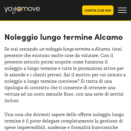
CHATTA CON NOI
Noleggio lungo termine Alcamo
OFFERTE NOLEGGIO
LUNGO TERMINE
Privati
OFFERTE NOLEGGIO
Se stai cercando
un noleggio lungo termine a Alcamo
, tieni
AUTO USATE
presente che esistono molte cose da valutare. Con il
Aziende e P.IVA
presente articolo potrai scoprire come funziona il
CHI SIAMO
noleggio a lungo termine e tutte le promozioni attive per
le aziende e i clienti privati. Sai il motivo per cui un'auto a
La nostra storia
COME FUNZIONA
noleggio a lungo termine conviene? Si tratta di una
tipologia di contratto che ti consente di ottenere una
Lavora con noi
PERCHÉ CONVIENE
vettura ad un costo mensile fisso, con una serie di servizi
inclusi.
Una cosa che dovresti sapere delle offerte noleggio lungo
SCEGLI UN PAESE
termine è il poter delegare completamente la gestione di
spese imprevedibili, scadenze e formalità burocratiche