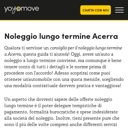
CHATTA CON NOI
Noleggio lungo termine Acerra
OFFERTE NOLEGGIO
LUNGO TERMINE
Privati
OFFERTE NOLEGGIO
Qualora ti servisse un
consiglio per il noleggio lungo termine
AUTO USATE
a Acerra
, questa guida ti aiuterà! Oggi, avere un’auto a
Aziende e P.IVA
noleggio a lungo termine conviene, ma comunque è bene
CHI SIAMO
tenere conto di tutti i dettagli e le norme prima di
procedere con l'accordo! Adesso scoprirai come puoi
La nostra storia
COME FUNZIONA
ottenere un'automobile con una quota mensile, scegliendo
una modalità contrattuale davvero pratica e vantaggiosa!
Lavora con noi
PERCHÉ CONVIENE
Un aspetto che dovresti sapere delle offerte noleggio
lungo termine è il poter delegare tempistiche di
pagamento, formalità burocratiche e spese indesiderate
SCEGLI UN PAESE
alla società del noleggio. Inoltre, tieni presente pure che
sono il più delle volte compresi anche differenti servizi