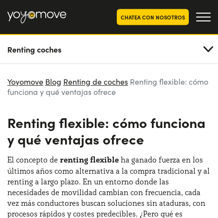
CHATEA CON NOSOTROS
Renting coches
OFERTAS RENTING COCHES
Particulares
OFERTAS RENTING
Yoyomove
Blog
Renting de coches
Renting flexible: cómo
SEGUNDA MANO
funciona y qué ventajas ofrece
Autónomos y Empresas
RENTING COCHES POR MESES
Renting flexible: cómo funciona
YoyoNow
QUIENES SOMOS
y qué ventajas ofrece
Nuestra historia
CÓMO FUNCIONA
El concepto de
renting flexible
ha ganado fuerza en los
Trabaja con nosotros
últimos años como alternativa a la compra tradicional y al
POR QUÉ CONVIENE
renting a largo plazo. En un entorno donde las
necesidades de movilidad cambian con frecuencia, cada
vez más conductores buscan soluciones sin ataduras, con
ELIGE UN PAÍS
procesos rápidos y costes predecibles. ¿Pero qué es