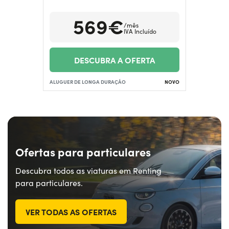
Precisa de ajuda?
+351938560102
569€
/mês
IVA Incluído
DESCUBRA A OFERTA
ALUGUER DE LONGA DURAÇÃO
NOVO
Ofertas para particulares
Descubra todos as viaturas em Renting
para particulares.
VER TODAS AS OFERTAS