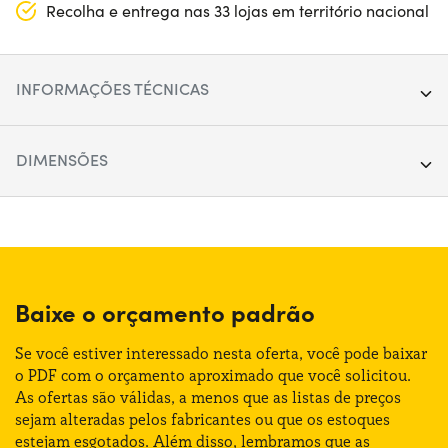
Recolha e entrega nas 33 lojas em território nacional
INFORMAÇÕES TÉCNICAS
Segmento:
SUV
DIMENSÕES
Portas:
5
Comprimento:
424 cm
Fonte de alimentação:
Gasolina
Largura:
182 cm
Trasmissão:
Manual
Altura:
158 cm
Baixe o orçamento padrão
Tração:
Anterior
Bagageira (máx):
1300 lt
Se você estiver interessado nesta oferta, você pode baixar
Numero de lugares:
5
o PDF com o orçamento aproximado que você solicitou.
As ofertas são válidas, a menos que as listas de preços
Bagageira (mín):
445 lt
sejam alteradas pelos fabricantes ou que os estoques
Potência:
116 CV
estejam esgotados. Além disso, lembramos que as