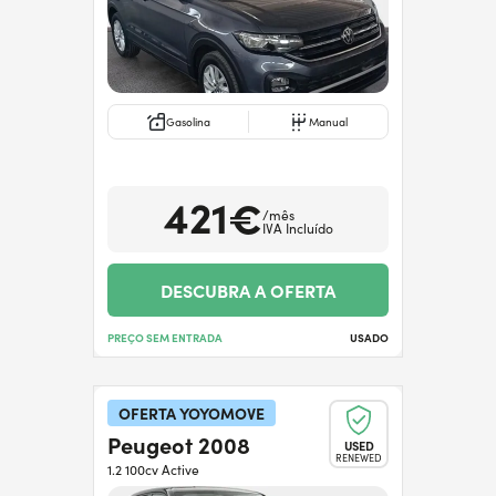
Gasolina
Manual
421€
/mês
IVA Incluído
DESCUBRA A OFERTA
PREÇO SEM ENTRADA
USADO
OFERTA YOYOMOVE
Peugeot 2008
USED
RENEWED
1.2 100cv Active