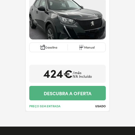
Gasolina
Manual
424€
/mês
IVA Incluído
DESCUBRA A OFERTA
PREÇO SEM ENTRADA
USADO