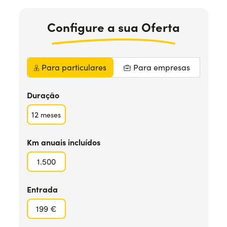
Precisa de ajuda?
+351938560102
Configure
a sua
Oferta
Para particulares
Para empresas
Duração
12
meses
Km anuais incluídos
1.500
Entrada
199 €