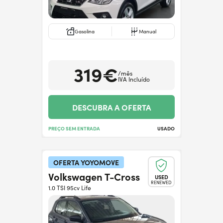
Gasolina
Manual
319€
/mês
IVA Incluído
DESCUBRA A OFERTA
PREÇO SEM ENTRADA
USADO
OFERTA YOYOMOVE
Volkswagen T-Cross
USED
RENEWED
1.0 TSI 95cv Life